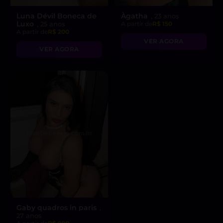
Luna Dévil Boneca de
Àgatha
, 23 anos
Luxo
, 25 anos
A partir de
R$ 150
A partir de
R$ 200
VER AGORA
VER AGORA
Gaby quadros in paris
,
27 anos