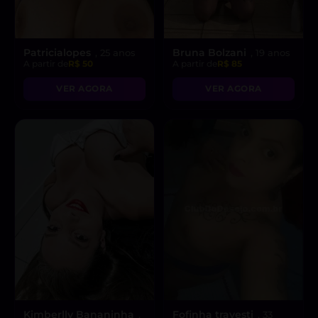
Patricialopes
Bruna Bolzani
, 25 anos
, 19 anos
A partir de
R$ 50
A partir de
R$ 85
VER AGORA
VER AGORA
Kimberlly Bananinha
Fofinha travesti
,
, 33