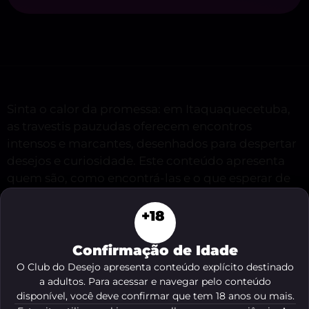
Sinta o calor da promessa: em Itaquaquecetuba,
as travestis pauzudas oferecem encontros
intensos e marcantes, desenhados para despertar
desejos e curiosidade. Este conteúdo apresenta
quem são, como encontrá-las e o que esperar de
um atendimento de alto padrão, pensado para
homens e mulheres que buscam prazer sem
+18
concessões e momentos inesquecíveis.
Confirmação de Idade
O Club do Desejo apresenta conteúdo explícito destinado
Veja o resumo deste conteúdo
a adultos. Para acessar e navegar pelo conteúdo
disponível, você deve confirmar que tem 18 anos ou mais.