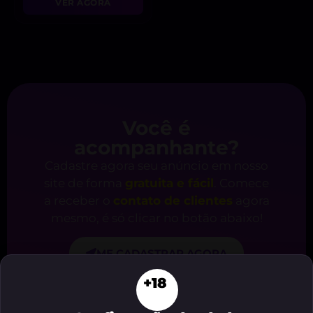
VER AGORA
Você é
acompanhante?
Cadastre agora seu anúncio em nosso
site de forma
gratuita e fácil
. Comece
a receber o
contato de clientes
agora
mesmo, é só clicar no botão abaixo!
ME CADASTRAR AGORA
+18