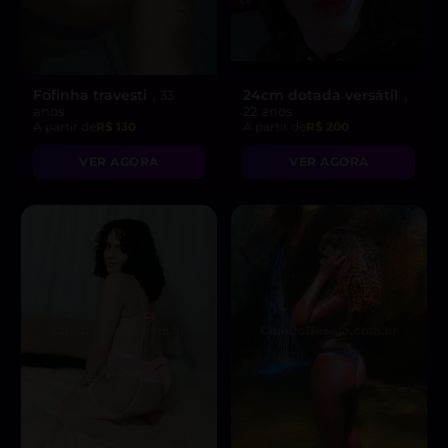
Fofinha travesti
24cm dotada versátil
, 33
,
anos
22 anos
A partir de
R$ 130
A partir de
R$ 200
VER AGORA
VER AGORA