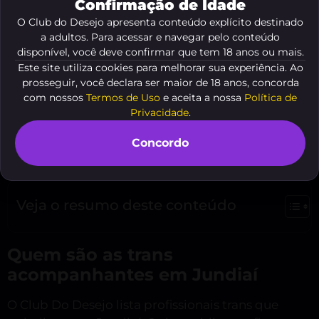
Confirmação de Idade
O Club do Desejo apresenta conteúdo explícito destinado
a adultos. Para acessar e navegar pelo conteúdo
disponível, você deve confirmar que tem 18 anos ou mais.
Este site utiliza cookies para melhorar sua experiência. Ao
prosseguir, você declara ser maior de 18 anos, concorda
Você busca Trans Acompanhante Em Jundiaí e
com nossos
Termos de Uso
e aceita a nossa
Política de
quer encontrar companhia segura e atraente. O
Privacidade
.
Club Do Desejo apresenta opções reais e diretas.
Concordo
Você lê este texto para decidir rápido e com
confiança.
Veja o resumo deste conteúdo
Quem são as trans
acompanhantes em Jundiaí
O Club Do Desejo lista profissionais trans que