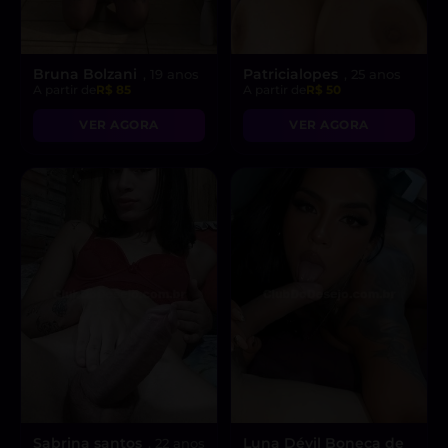
Bruna Bolzani
Patricialopes
, 19 anos
, 25 anos
A partir de
R$ 85
A partir de
R$ 50
VER AGORA
VER AGORA
Sabrina santos
Luna Dévil Boneca de
, 22 anos