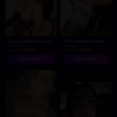
Gaby quadros in paris
Kimberlly Bananinha
,
,
27 anos
25 anos
A partir de
R$ 999
A partir de
R$ 200
VER AGORA
VER AGORA