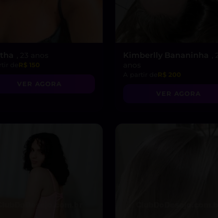
tha
, 23 anos
Kimberlly Bananinha
, 
anos
tir de
R$ 150
A partir de
R$ 200
VER AGORA
VER AGORA