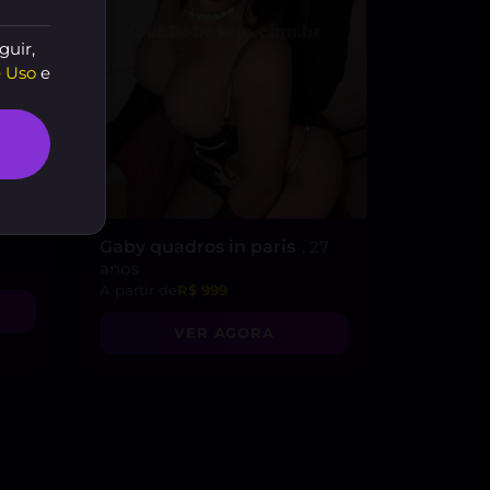
guir,
 Uso
e
Gaby quadros in paris
, 27
anos
A partir de
R$ 999
VER AGORA