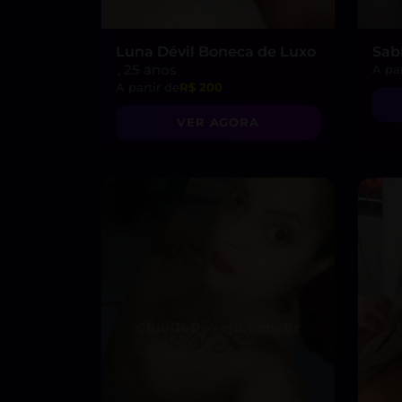
Luna Dévil Boneca de Luxo
Sab
, 25 anos
A par
A partir de
R$ 200
VER AGORA