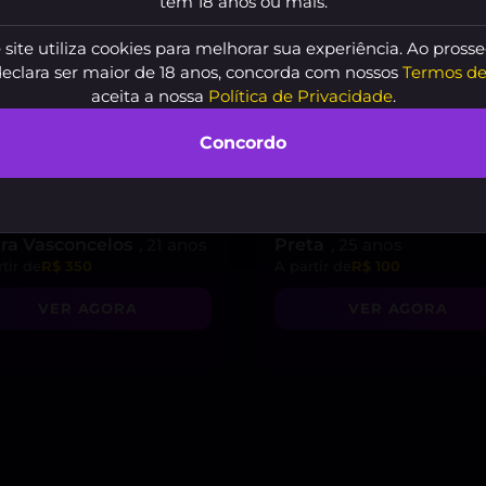
tem 18 anos ou mais.
 site utiliza cookies para melhorar sua experiência. Ao prosse
declara ser maior de 18 anos, concorda com nossos
Termos de
aceita a nossa
Política de Privacidade
.
Concordo
tra Vasconcelos
, 21 anos
Preta
, 25 anos
tir de
R$ 350
A partir de
R$ 100
VER AGORA
VER AGORA