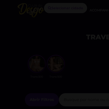
Selecionar cidade
ACOMPANH
TRAVE
Trans500
Trans500
Abrir Filtros