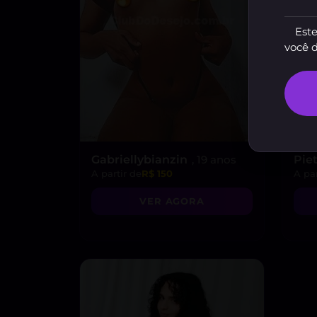
Este
você 
Gabriellybianzin
, 19 anos
Pie
A partir de
R$ 150
A par
VER AGORA