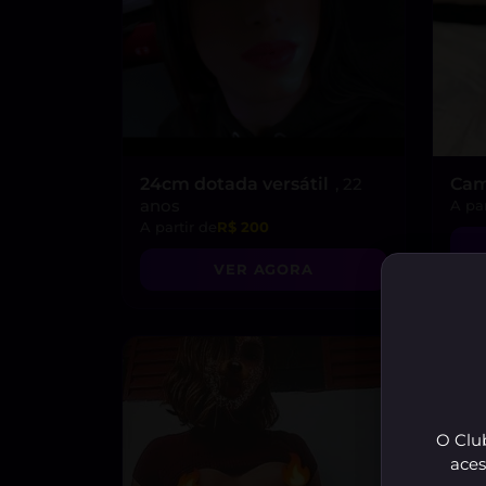
24cm dotada versátil
, 22
Cam
anos
A par
A partir de
R$ 200
VER AGORA
O Club
aces