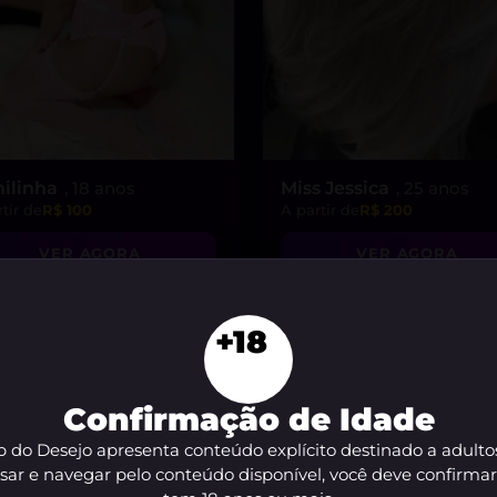
ilinha
, 18 anos
Miss Jessica
, 25 anos
tir de
R$ 100
A partir de
R$ 200
VER AGORA
VER AGORA
+18
Confirmação de Idade
 do Desejo apresenta conteúdo explícito destinado a adulto
sar e navegar pelo conteúdo disponível, você deve confirma