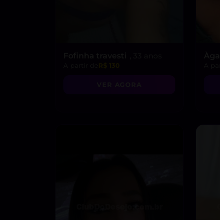
Fofinha travesti
, 33 anos
Àga
A partir de
R$ 130
A par
VER AGORA