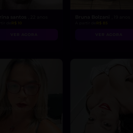
rina santos
, 22 anos
Bruna Bolzani
, 19 anos
tir de
R$ 10
A partir de
R$ 85
VER AGORA
VER AGORA