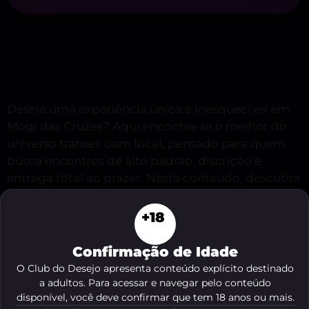
Deseja uma experiência única e inesquecível em
Mogi das Cruzes? Aqui encontra-se o melhor do
universo transex com local, pensado para quem
busca encontros de alto padrão, discrição e
entrega total ao prazer. Neste conteúdo, descubra
como encontrar acompanhantes transexes com
espaço próprio, serviços VIP e programas sob
+18
medida para noites intensas e lembranças que
ficam para sempre.
Confirmação de Idade
O Club do Desejo apresenta conteúdo explícito destinado
a adultos. Para acessar e navegar pelo conteúdo
Veja o resumo deste conteúdo
disponível, você deve confirmar que tem 18 anos ou mais.