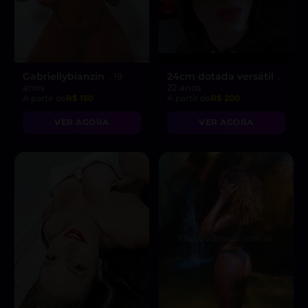
Gabriellybianzin
24cm dotada versátil
, 19
,
anos
22 anos
A partir de
R$ 150
A partir de
R$ 200
VER AGORA
VER AGORA