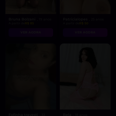
Bruna Bolzani
Patricialopes
, 19 anos
, 25 anos
A partir de
R$ 85
A partir de
R$ 50
VER AGORA
VER AGORA
Fofinha travesti
Bela
, 33
, 18 anos