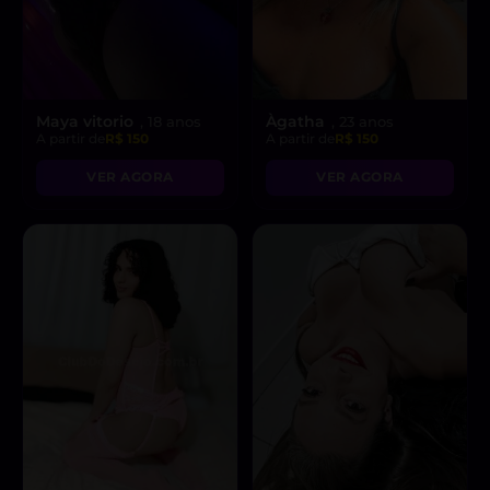
Maya vitorio
Àgatha
, 18 anos
, 23 anos
A partir de
R$ 150
A partir de
R$ 150
VER AGORA
VER AGORA