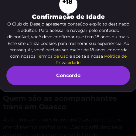
+18
Confirmação de Idade
O Club do Desejo apresenta conteúdo explícito destinado
a adultos. Para acessar e navegar pelo conteúdo
disponível, você deve confirmar que tem 18 anos ou mais.
Você procura trans acompanhante em Osasco. O
Este site utiliza cookies para melhorar sua experiência. Ao
prosseguir, você declara ser maior de 18 anos, concorda
Club Do Desejo apresenta opções reais, discretas
com nossos
Termos de Uso
e aceita a nossa
Política de
e seguras.
Privacidade
.
Concordo
Veja o resumo deste conteúdo
Quem são as acompanhantes
trans em Osasco
As acompanhantes trans em Osasco oferecem
atendimento profissional. Cada perfil descreve
aparência, serviços e disponibilidade.