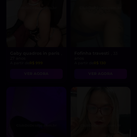
Gaby quadros in paris
Fofinha travesti
,
, 33
27 anos
anos
A partir de
R$ 999
A partir de
R$ 130
VER AGORA
VER AGORA