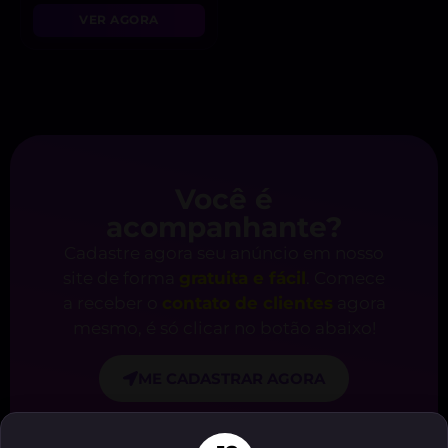
VER AGORA
Você é
acompanhante?
Cadastre agora seu anúncio em nosso
site de forma
gratuita e fácil
. Comece
a receber o
contato de clientes
agora
mesmo, é só clicar no botão abaixo!
ME CADASTRAR AGORA