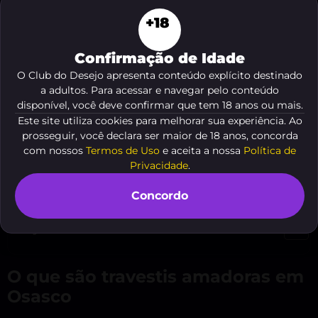
+18
Confirmação de Idade
O Club do Desejo apresenta conteúdo explícito destinado
a adultos. Para acessar e navegar pelo conteúdo
disponível, você deve confirmar que tem 18 anos ou mais.
Você procura travestis amadoras em Osasco com
Este site utiliza cookies para melhorar sua experiência. Ao
segurança e discrição. O Club Do Desejo reúne
prosseguir, você declara ser maior de 18 anos, concorda
perfis locais e facilita o contato direto. Leia as
com nossos
Termos de Uso
e aceita a nossa
Política de
dicas e encontre encontros que respeitem seu
Privacidade
.
desejo e o limite da outra pessoa.
Concordo
Veja o resumo deste conteúdo
O que são travestis amadoras em
Osasco