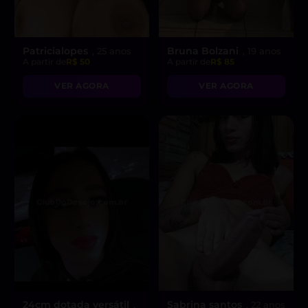
Patricialopes
Bruna Bolzani
, 25 anos
, 19 anos
A partir de
R$ 50
A partir de
R$ 85
VER AGORA
VER AGORA
24cm dotada versátil
Sabrina santos
,
, 22 anos