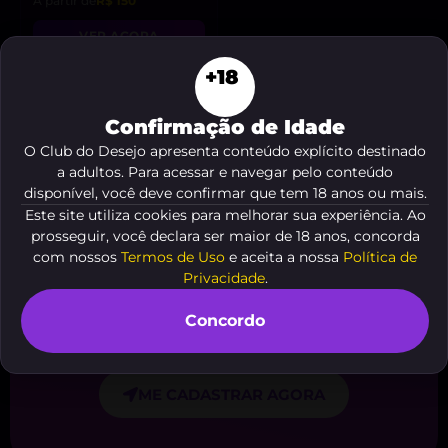
A partir de
R$ 150
VER AGORA
+18
Confirmação de Idade
O Club do Desejo apresenta conteúdo explícito destinado
a adultos. Para acessar e navegar pelo conteúdo
disponível, você deve confirmar que tem 18 anos ou mais.
Você é
Este site utiliza cookies para melhorar sua experiência. Ao
acompanhante?
prosseguir, você declara ser maior de 18 anos, concorda
com nossos
Termos de Uso
e aceita a nossa
Política de
Cadastre agora seu anúncio em nosso
Privacidade
.
site de forma
gratuita e fácil
. Comece
a receber o
contato de clientes
agora
Concordo
mesmo, é só clicar no botão abaixo!
ME CADASTRAR AGORA