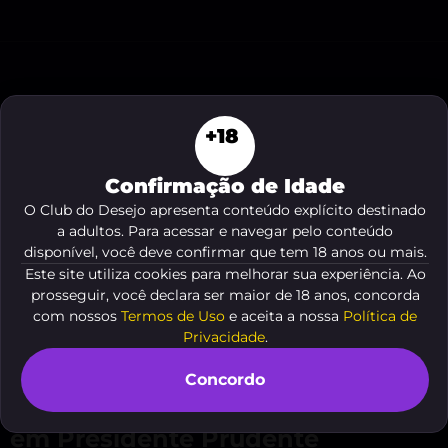
Sinta a promessa de encontros memoráveis com
travestis que oferecem local em Presidente
+18
Prudente, onde luxo, discrição e prazer se
encontram. Neste guia você vai descobrir perfis
Confirmação de Idade
seletos, serviços exclusivos e como reservar uma
O Club do Desejo apresenta conteúdo explícito destinado
experiência sofisticada e segura. Mergulhe em
a adultos. Para acessar e navegar pelo conteúdo
disponível, você deve confirmar que tem 18 anos ou mais.
descrições envolventes e escolhas que despertam
Este site utiliza cookies para melhorar sua experiência. Ao
desejo imediato.
prosseguir, você declara ser maior de 18 anos, concorda
com nossos
Termos de Uso
e aceita a nossa
Política de
Privacidade
.
Veja o resumo deste conteúdo
Concordo
Descubra as travestis com local
em Presidente Prudente