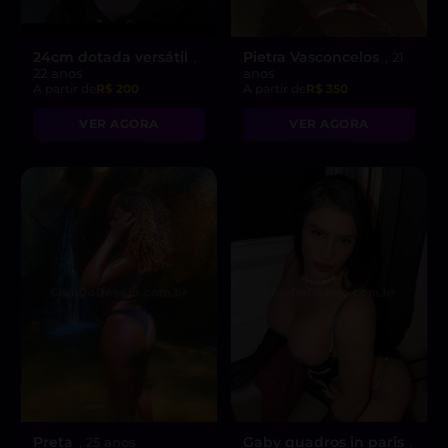
24cm dotada versátil
Pietra Vasconcelos
,
, 21
22 anos
anos
A partir de
R$ 200
A partir de
R$ 350
VER AGORA
VER AGORA
Preta
Gaby quadros in paris
, 25 anos
,