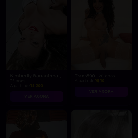
Kimberlly Bananinha
Trans500
,
, 20 anos
25 anos
A partir de
R$ 10
A partir de
R$ 200
VER AGORA
VER AGORA