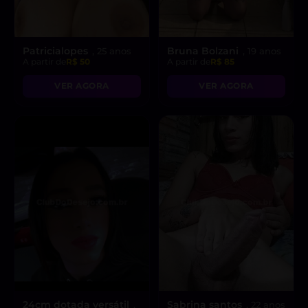
Patricialopes
Bruna Bolzani
, 25 anos
, 19 anos
A partir de
R$ 50
A partir de
R$ 85
VER AGORA
VER AGORA
24cm dotada versátil
Sabrina santos
,
, 22 anos