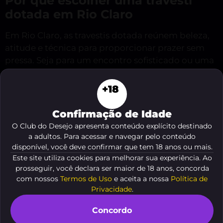
Por que escolher uma travesti
dotada em Rio Claro
Em Rio Claro, as travestis dotada reúnem beleza,
atitude e técnica para proporcionar prazer sem
pressa. Seja para um encontro sofisticado ou uma
noite de entrega completa, estas profissionais
combinam charme e discrição, garantindo
+18
experiências intensas e memoráveis para quem
busca algo além do comum. Explore opções
Confirmação de Idade
confiáveis.
O Club do Desejo apresenta conteúdo explícito destinado
a adultos. Para acessar e navegar pelo conteúdo
Encontre as melhores
acompanhantes trans de rio
disponível, você deve confirmar que tem 18 anos ou mais.
claro
no Club Do Desejo, com perfis detalhados,
Este site utiliza cookies para melhorar sua experiência. Ao
fotos autênticas e avaliações reais de clientes. A
prosseguir, você declara ser maior de 18 anos, concorda
com nossos
Termos de Uso
e aceita a nossa
Política de
escolha certa começa por informações claras,
Privacidade
.
atendimento personalizado e a confiança de
saber que cada encontro será conduzido com
Concordo
respeito, sofisticação e prazer garantido.