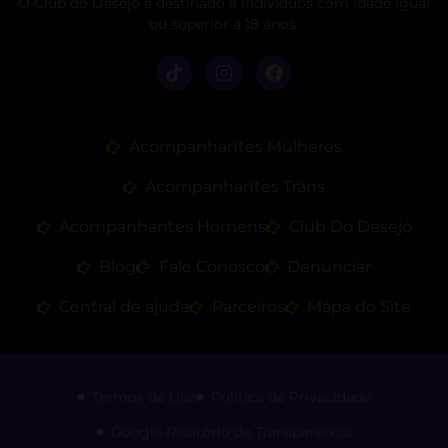
O Club do Desejo é destinado a indivíduos com idade igual
ou superior a 18 anos.
Acompanhantes Mulheres
Acompanhantes Trans
Acompanhantes Homens
Club Do Desejo
Blog
Fale Conosco
Denunciar
Central de ajuda
Parceiros
Mapa do Site
Termos de Uso
Politica de Privacidade
Google Relatório de Transparência