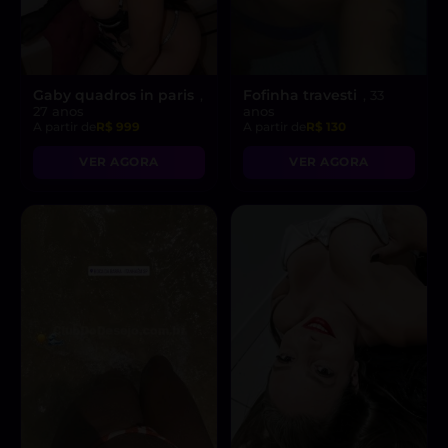
Gaby quadros in paris
Fofinha travesti
,
, 33
27 anos
anos
A partir de
R$ 999
A partir de
R$ 130
VER AGORA
VER AGORA