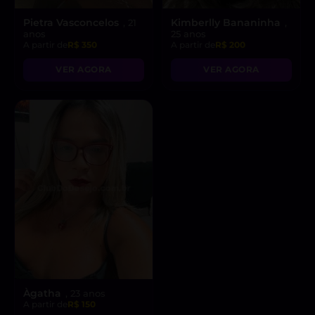
Pietra Vasconcelos
Kimberlly Bananinha
, 21
,
anos
25 anos
A partir de
R$ 350
A partir de
R$ 200
VER AGORA
VER AGORA
Àgatha
, 23 anos
A partir de
R$ 150