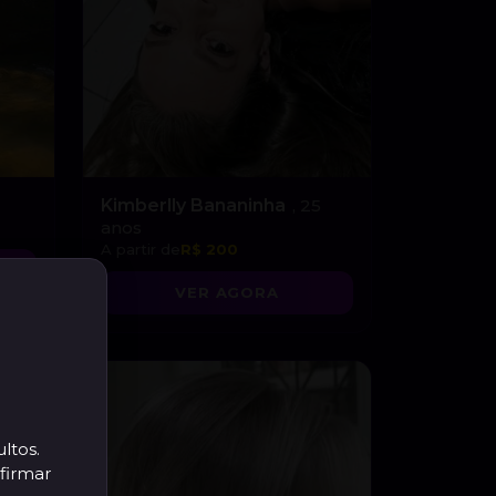
Kimberlly Bananinha
, 25
anos
A partir de
R$ 200
VER AGORA
ltos.
firmar