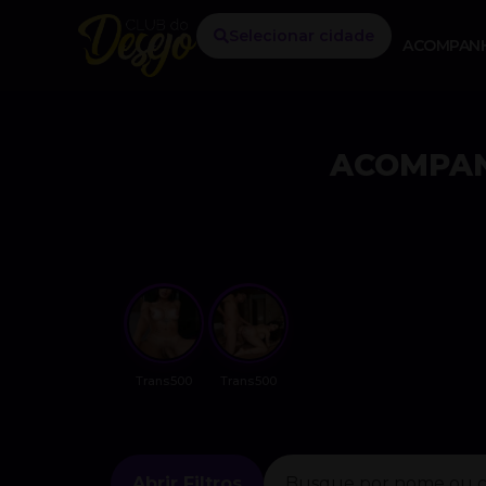
Selecionar cidade
ACOMPAN
ACOMPAN
Trans500
Trans500
Abrir Filtros