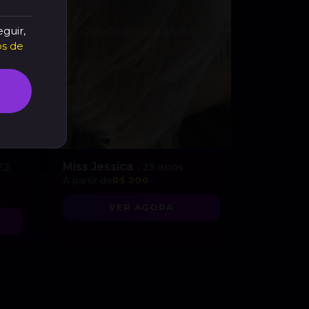
eguir,
s de
 22
Miss Jessica
, 25 anos
A partir de
R$ 200
VER AGORA