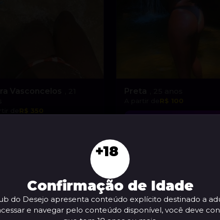
tra Vasconcelos
, 21
Preta
, 25 anos
s
A partir de
R$ 100
tir de
R$ 350
VER AGORA
VER AGORA
+18
Confirmação de Idade
ub do Desejo apresenta conteúdo explícito destinado a adu
acessar e navegar pelo conteúdo disponível, você deve con