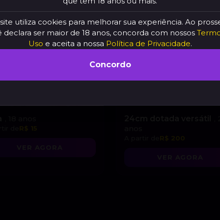
que tem 18 anos ou mais.
site utiliza cookies para melhorar sua experiência. Ao pross
 declara ser maior de 18 anos, concorda com nossos
Termo
Uso
e aceita a nossa
Política de Privacidade
.
Concordo
a
, 18 anos
24cm dotada versátil
,
anos
tir de
R$ 15
A partir de
R$ 200
VER AGORA
VER AGORA