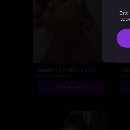
Este 
você
Gabriellybianzin
, 19 anos
Bel
A partir de
R$ 150
A par
VER AGORA