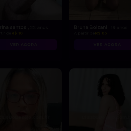
rina santos
, 22 anos
Bruna Bolzani
, 19 anos
tir de
R$ 10
A partir de
R$ 85
VER AGORA
VER AGORA