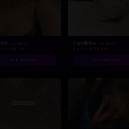
tha
, 23 anos
Camilinha
, 18 anos
tir de
R$ 150
A partir de
R$ 100
VER AGORA
VER AGORA