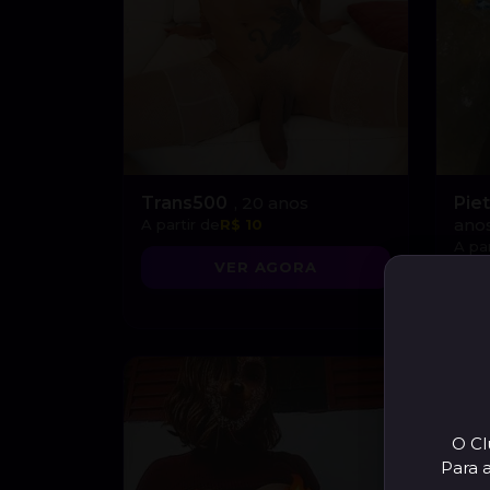
Trans500
, 20 anos
Pie
ano
A partir de
R$ 10
A par
VER AGORA
O Cl
Para 