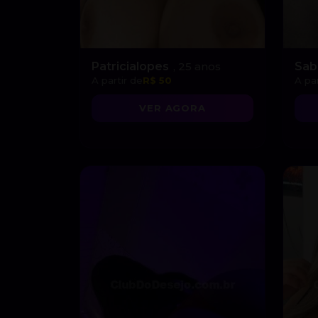
Patricialopes
, 25 anos
Sab
A partir de
R$ 50
A par
VER AGORA