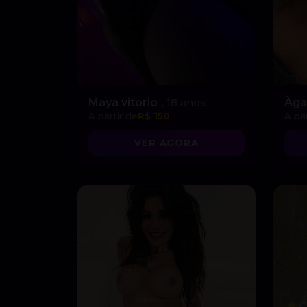
Maya vitorio
, 18 anos
Àga
A partir de
R$ 150
A par
VER AGORA