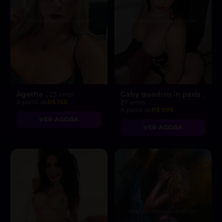
Àgatha
Gaby quadros in paris
, 23 anos
,
A partir de
R$ 150
27 anos
A partir de
R$ 999
VER AGORA
VER AGORA