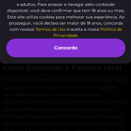
elegância.
a adultos. Para acessar e navegar pelo conteúdo
disponível, você deve confirmar que tem 18 anos ou mais.
Travestis Avantajadas Em São Carlos
é uma
Este site utiliza cookies para melhorar sua experiência. Ao
seleção pensada para quem busca curvas
prosseguir, você declara ser maior de 18 anos, concorda
exuberantes, voz marcante e carisma indiscutível.
com nossos
Termos de Uso
e aceita a nossa
Política de
Navegue com calma pelos anúncios, valorize fotos
Privacidade
.
reais e descrições detalhadas — assim você
Concordo
garante encontros que superam a fantasia, com
segurança e prazer refinado.
Como Encontrar a Parceira Ideal
Encontrar a acompanhante trans perfeita em São
Carlos é uma mistura de filtro certeiro e desejo
bem definido. Use categorias, verifique
disponibilidade de local ou atendimento externo,
leia comentários e converse antes de marcar.
Prefira perfis que descrevem claramente serviços
oferecidos, horários e condições; isso aumenta a
confiança e facilita agendar uma experiência sem