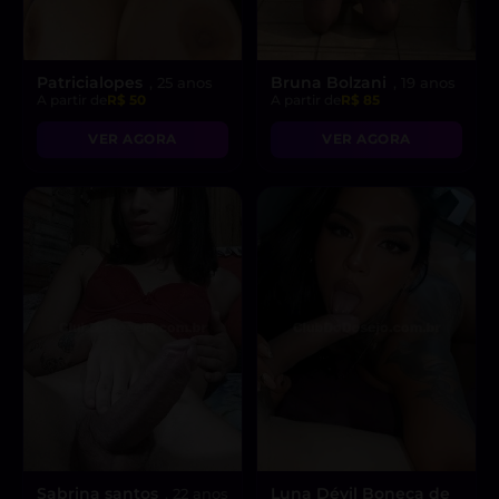
Patricialopes
Bruna Bolzani
, 25 anos
, 19 anos
A partir de
R$ 50
A partir de
R$ 85
VER AGORA
VER AGORA
Sabrina santos
Luna Dévil Boneca de
, 22 anos