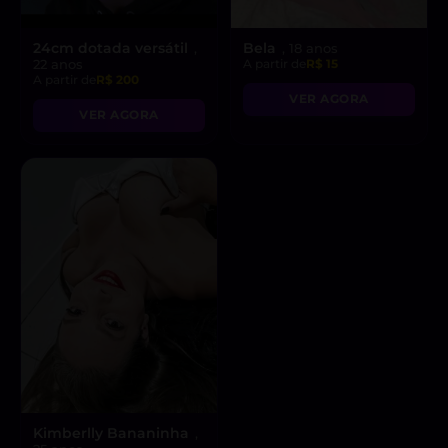
24cm dotada versátil
Bela
,
, 18 anos
22 anos
A partir de
R$ 15
A partir de
R$ 200
VER AGORA
VER AGORA
Kimberlly Bananinha
,