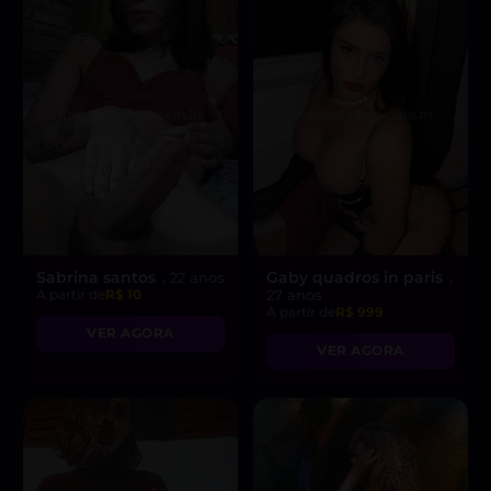
Sabrina santos
Gaby quadros in paris
, 22 anos
,
A partir de
R$ 10
27 anos
A partir de
R$ 999
VER AGORA
VER AGORA