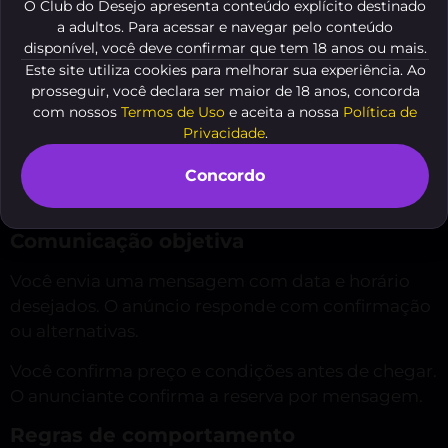
sobre entrada.
O Club do Desejo apresenta conteúdo explícito destinado
a adultos. Para acessar e navegar pelo conteúdo
Como buscar e reservar
disponível, você deve confirmar que tem 18 anos ou mais.
Este site utiliza cookies para melhorar sua experiência. Ao
Você pesquisa por “travesti com local XXX em São
prosseguir, você declara ser maior de 18 anos, concorda
José dos Campos” no Club Do Desejo. O site filtra
com nossos
Termos de Uso
e aceita a nossa
Política de
Privacidade
.
resultados por local e disponibilidade.
Concordo
Você escolhe um perfil que agrade. Você entra em
contato pelo telefone ou WhatsApp indicado.
Comunicação objetiva
Você envia uma mensagem com data e horário
desejados. O anúncio responde com confirmação
ou alternativas.
Você confirma preço e condições antes de chegar.
O anunciante confirma a reserva por mensagem.
Regras de comportamento