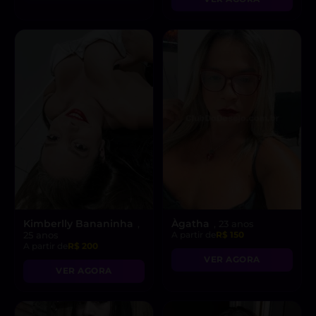
Kimberlly Bananinha
Àgatha
,
, 23 anos
25 anos
A partir de
R$ 150
A partir de
R$ 200
VER AGORA
VER AGORA