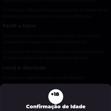
fotos, descrição e condições de atendimento.
O anúncio indica se há local próprio. O visitante vê
endereço aproximado e regras de entrada.
Perfil e fotos
O perfil descreve aparência e estilo. O visitante
observa fotos que o anunciante autoriza.
O anunciante informa horários e disponibilidade.
O cliente verifica as opções antes de ligar.
Local e discrição
O anúncio especifica se o local oferece
privacidade. O cliente confirma privacidade ao
reservar.
+18
O estabelecimento mantém discrição na
recepção. O visitante recebe instruções claras
Confirmação de Idade