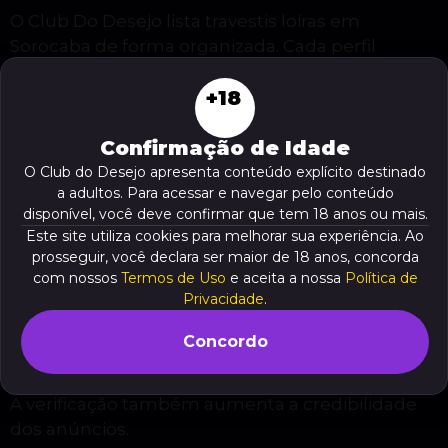
O Club Do Desejo lista travestis loiras em
Sorocaba de forma organizada. Cada perfil
mostra nome artístico, idade aproximada e
+18
disponibilidade.
O Club Do Desejo publica avaliações e
Confirmação de Idade
comentários verídicos de clientes. Essas
O Club do Desejo apresenta conteúdo explícito destinado
avaliações ajudam você a escolher com
a adultos. Para acessar e navegar pelo conteúdo
confiança.
disponível, você deve confirmar que tem 18 anos ou mais.
Este site utiliza cookies para melhorar sua experiência. Ao
Perfis verificados
prosseguir, você declara ser maior de 18 anos, concorda
com nossos
Termos de Uso
e aceita a nossa
Política de
O site verifica documentos e contatos antes de
Privacidade
.
publicar perfis. A equipe confirma identidade e
atualiza informações periodicamente.
Concordo
A verificação reduz riscos e melhora a segurança.
A verificação também aumenta a credibilidade
dos anúncios.