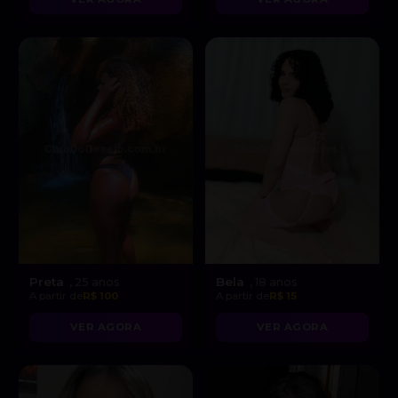
Preta
Bela
, 25 anos
, 18 anos
A partir de
R$ 100
A partir de
R$ 15
VER AGORA
VER AGORA