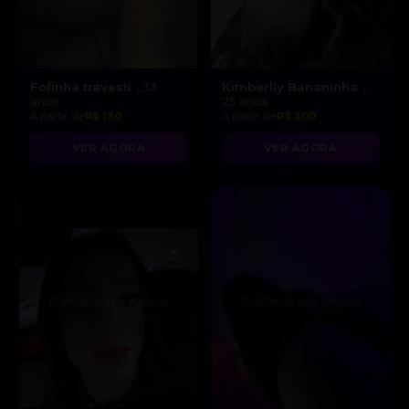
Fofinha travesti
Kimberlly Bananinha
, 33
,
anos
25 anos
A partir de
R$ 130
A partir de
R$ 200
VER AGORA
VER AGORA