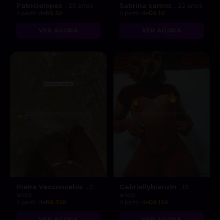
Patricialopes
Sabrina santos
, 25 anos
, 22 anos
A partir de
R$ 50
A partir de
R$ 10
VER AGORA
VER AGORA
Pietra Vasconcelos
Gabriellybianzin
, 21
, 19
anos
anos
A partir de
R$ 350
A partir de
R$ 150
VER AGORA
VER AGORA