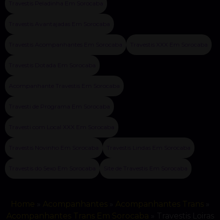
Travestis Peladinha Em Sorocaba
Travestis Avantajadas Em Sorocaba
Travestis Acompanhantes Em Sorocaba
Travestis XXX Em Sorocaba
Travestis Dotada Em Sorocaba
Acompanhante Travestis Em Sorocaba
Travesti de Programa Em Sorocaba
Travesti com Local XXX Em Sorocaba
Travestis Novinho Em Sorocaba
Travestis Lindas Em Sorocaba
Travestis do Sexo Em Sorocaba
Site de Travestis Em Sorocaba
Home
»
Acompanhantes
»
Acompanhantes Trans
»
Acompanhantes Trans Em Sorocaba
»
Travestis Loiras