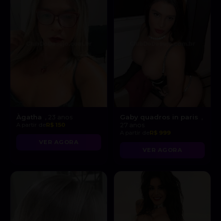
Àgatha
Gaby quadros in paris
, 23 anos
,
A partir de
R$ 150
27 anos
A partir de
R$ 999
VER AGORA
VER AGORA