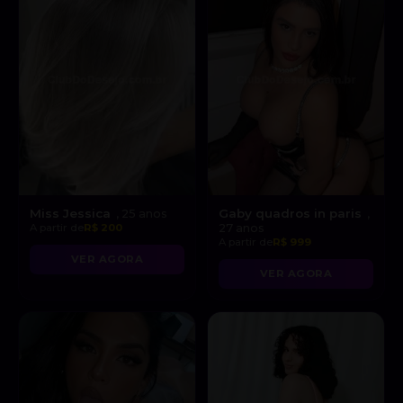
Miss Jessica
Gaby quadros in paris
, 25 anos
,
A partir de
R$ 200
27 anos
A partir de
R$ 999
VER AGORA
VER AGORA