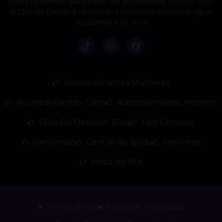
todos os termos que podem ser encontrados
clicando aqui
.
O Club do Desejo é destinado a indivíduos com idade igual
ou superior a 18 anos.
Acompanhantes Mulheres
Acompanhantes Trans
Acompanhantes Homens
Club Do Desejo
Blog
Fale Conosco
Denunciar
Central de ajuda
Parceiros
Mapa do Site
Termos de Uso
Politica de Privacidade