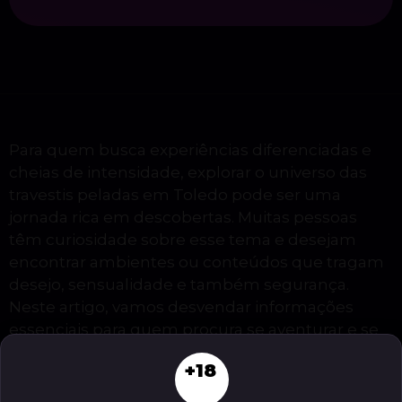
Para quem busca experiências diferenciadas e
cheias de intensidade, explorar o universo das
travestis peladas em Toledo pode ser uma
jornada rica em descobertas. Muitas pessoas
têm curiosidade sobre esse tema e desejam
encontrar ambientes ou conteúdos que tragam
desejo, sensualidade e também segurança.
Neste artigo, vamos desvendar informações
essenciais para quem procura se aventurar e se
encantar com o cenário adulto de Toledo,
+18
trazendo clareza, praticidade e aquele toque
provocante que só o Club Do Desejo sabe