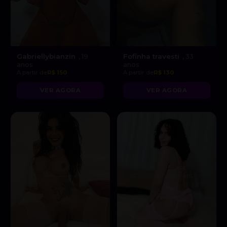
Gabriellybianzin
Fofinha travesti
, 19
, 33
anos
anos
A partir de
R$ 150
A partir de
R$ 130
VER AGORA
VER AGORA