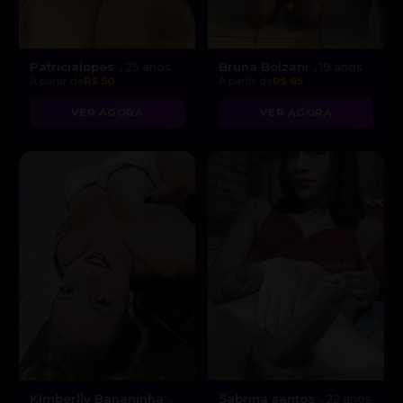
Patricialopes
Bruna Bolzani
, 25 anos
, 19 anos
A partir de
R$ 50
A partir de
R$ 85
VER AGORA
VER AGORA
Kimberlly Bananinha
Sabrina santos
,
, 22 anos