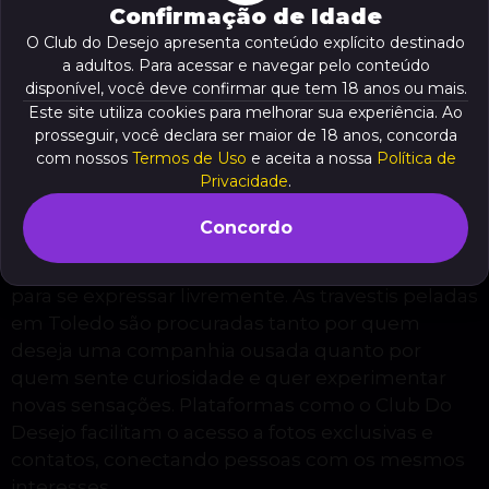
Confirmação de Idade
oferecer.
O Club do Desejo apresenta conteúdo explícito destinado
a adultos. Para acessar e navegar pelo conteúdo
Veja o resumo deste conteúdo
disponível, você deve confirmar que tem 18 anos ou mais.
Este site utiliza cookies para melhorar sua experiência. Ao
prosseguir, você declara ser maior de 18 anos, concorda
com nossos
Termos de Uso
e aceita a nossa
Política de
Travestis peladas em Toledo: o
Privacidade
.
que você precisa saber
Concordo
Toledo conta com uma vida noturna crescente,
onde diferentes públicos encontram espaços
para se expressar livremente. As travestis peladas
em Toledo são procuradas tanto por quem
deseja uma companhia ousada quanto por
quem sente curiosidade e quer experimentar
novas sensações. Plataformas como o Club Do
Desejo facilitam o acesso a fotos exclusivas e
contatos, conectando pessoas com os mesmos
interesses.