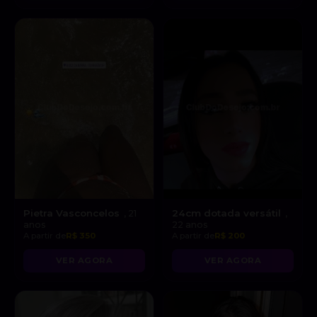
Pietra Vasconcelos
24cm dotada versátil
, 21
,
anos
22 anos
A partir de
R$ 350
A partir de
R$ 200
VER AGORA
VER AGORA