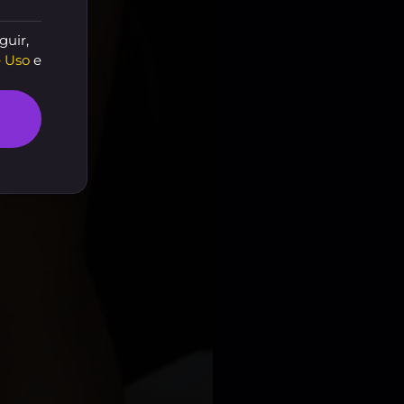
guir,
 Uso
e