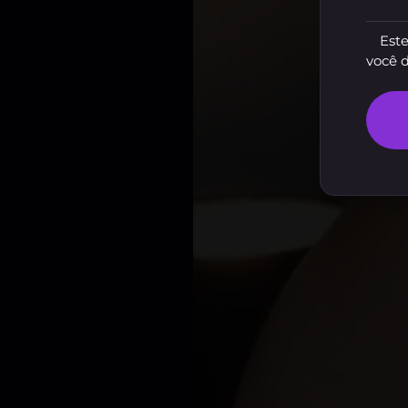
Este
você 