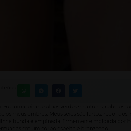
nteúdo:
. Sou uma loira de olhos verdes sedutores, cabelos 
elos meus ombros. Meus seios são fartos, redondos
 Minha bunda é empinada, firmemente moldada por h
entuadas em um corpo esbelto e bronzeado.