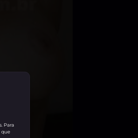
s. Para
r que