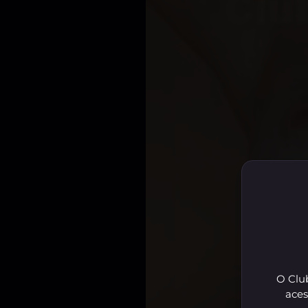
O Club
aces