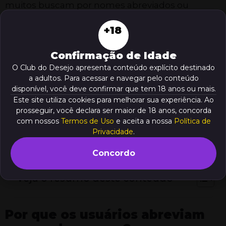
muitos buscam por nomes abreviados ou
simplificados para encontrar rapidamente as
+18
plataformas desejadas como, por exemplo, o
Brazino
. Esse formato de busca se tornou
Confirmação de Idade
comum devido ao crescimento do tráfego móvel
O Club do Desejo apresenta conteúdo explícito destinado
e ao consumo acelerado de informações. Cada
a adultos. Para acessar e navegar pelo conteúdo
vez mais os usuários estão adaptando nomes
disponível, você deve confirmar que tem 18 anos ou mais.
longos para formulações mais curtas e
Este site utiliza cookies para melhorar sua experiência. Ao
convenientes, o que afeta não apenas o
prosseguir, você declara ser maior de 18 anos, concorda
comportamento do público, mas também a
com nossos
Termos de Uso
e aceita a nossa
Política de
forma como os mecanismos de busca
Privacidade
.
percebem as marcas.
Concordo
Veja o resumo deste conteúdo
Por que os usuários abreviam