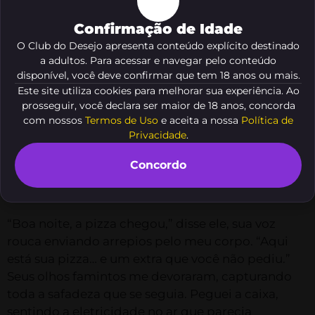
Lembro-me como se fosse ontem da noite em
Confirmação de Idade
que tudo começou. Era uma noite quente de
O Club do Desejo apresenta conteúdo explícito destinado
verão e o tédio parecia dominar o ar. Enquanto
a adultos. Para acessar e navegar pelo conteúdo
aguardava a chegada do entregador de pizzas,
disponível, você deve confirmar que tem 18 anos ou mais.
senti um calor inusitado tomar conta de mim.
Este site utiliza cookies para melhorar sua experiência. Ao
prosseguir, você declara ser maior de 18 anos, concorda
Vestida com uma camisola curta e transparente,
com nossos
Termos de Uso
e aceita a nossa
Política de
sabia que estava provocante. A campainha tocou
Privacidade
.
e ao abrir a porta, dei de cara com um homem
alto, moreno e de olhar penetrante. Lucas, o
Concordo
entregador, tinha um sorriso malicioso nos lábios
que me fez estremecer.
“Boa noite, a pizza chegou,” disse ele, sua voz
rouca enviando arrepios pelo meu corpo. “Aqui
está sua pizza… e um extra que você não pediu.”
Seus olhos famintos me devoraram, capturando
toda a safadeza que se seguia. Peguei a caixa,
sentindo a eletricidade no ar que parecia