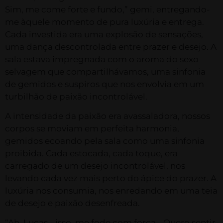
Sim, me come forte e fundo,” gemi, entregando-
me àquele momento de pura luxúria e entrega.
Cada investida era uma explosão de sensações,
uma dança descontrolada entre prazer e desejo. A
sala estava impregnada com o aroma do sexo
selvagem que compartilhávamos, uma sinfonia
de gemidos e suspiros que nos envolvia em um
turbilhão de paixão incontrolável.
A intensidade da paixão era avassaladora, nossos
corpos se moviam em perfeita harmonia,
gemidos ecoando pela sala como uma sinfonia
proibida. Cada estocada, cada toque, era
carregado de um desejo incontrolável, nos
levando cada vez mais perto do ápice do prazer. A
luxúria nos consumia, nos enredando em uma teia
de desejo e paixão desenfreada.
“Ah, Lucas… isso, me fode com força… Quero sentir