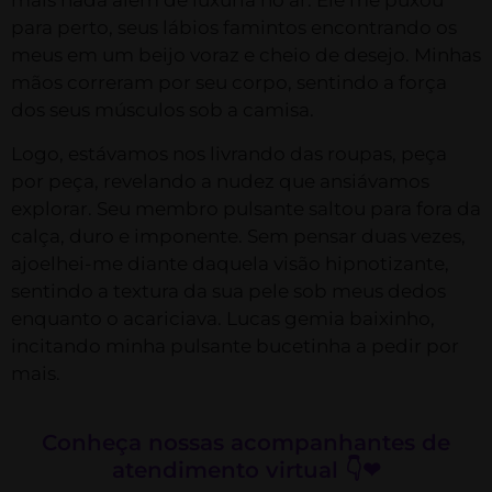
mais nada além de luxúria no ar. Ele me puxou
para perto, seus lábios famintos encontrando os
meus em um beijo voraz e cheio de desejo. Minhas
mãos correram por seu corpo, sentindo a força
dos seus músculos sob a camisa.
Logo, estávamos nos livrando das roupas, peça
por peça, revelando a nudez que ansiávamos
explorar. Seu membro pulsante saltou para fora da
calça, duro e imponente. Sem pensar duas vezes,
ajoelhei-me diante daquela visão hipnotizante,
sentindo a textura da sua pele sob meus dedos
enquanto o acariciava. Lucas gemia baixinho,
incitando minha pulsante bucetinha a pedir por
mais.
Conheça nossas acompanhantes de
atendimento virtual 👇❤