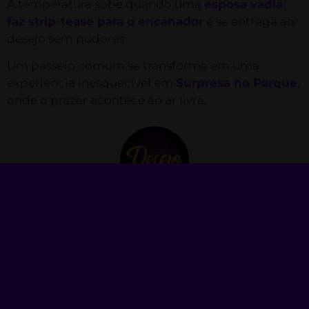
A temperatura sobe quando uma
esposa vadia
faz strip-tease para o encanador
e se entrega ao
desejo sem pudores.
Um passeio comum se transforma em uma
experiência inesquecível em
Surpresa no Parque
,
onde o prazer acontece ao ar livre.
Club do Desejo
Fundado em 2021, o Club do Desejo é um site
+18 de anúncios exclusivo para acompanhantes
mulheres, trans e homens e também de
conteúdo adulto como packs de imagens e
vídeos. Decidimos criar uma plataforma