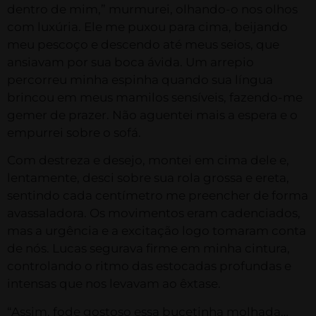
dentro de mim,” murmurei, olhando-o nos olhos
com luxúria. Ele me puxou para cima, beijando
meu pescoço e descendo até meus seios, que
ansiavam por sua boca ávida. Um arrepio
percorreu minha espinha quando sua língua
brincou em meus mamilos sensíveis, fazendo-me
gemer de prazer. Não aguentei mais a espera e o
empurrei sobre o sofá.
Com destreza e desejo, montei em cima dele e,
lentamente, desci sobre sua rola grossa e ereta,
sentindo cada centímetro me preencher de forma
avassaladora. Os movimentos eram cadenciados,
mas a urgência e a excitação logo tomaram conta
de nós. Lucas segurava firme em minha cintura,
controlando o ritmo das estocadas profundas e
intensas que nos levavam ao êxtase.
“Assim, fode gostoso essa bucetinha molhada…