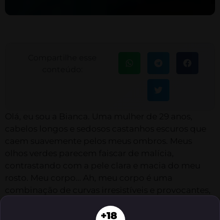
Compartilhe esse
conteúdo:
Olá, eu sou a Bianca. Uma mulher de 29 anos,
cabelos longos e sedosos castanhos escuros que
caem suavemente pelos meus ombros. Meus
olhos verdes parecem faiscar de malícia,
contrastando com a pele clara e macia do meu
rosto. Meu corpo… Ah, meu corpo é uma
combinação de curvas irresistíveis e provocantes,
com seios fartos e redondos, bunda empinada e
+18
coxas torneadas de horas na academia.