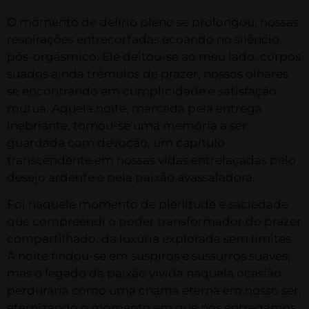
O momento de delírio pleno se prolongou, nossas
respirações entrecortadas ecoando no silêncio
pós-orgásmico. Ele deitou-se ao meu lado, corpos
suados ainda trêmulos de prazer, nossos olhares
se encontrando em cumplicidade e satisfação
mútua. Aquela noite, marcada pela entrega
inebriante, tornou-se uma memória a ser
guardada com devoção, um capítulo
transcendente em nossas vidas entrelaçadas pelo
desejo ardente e pela paixão avassaladora.
Foi naquele momento de plenitude e saciedade
que compreendi o poder transformador do prazer
compartilhado, da luxúria explorada sem limites.
A noite findou-se em suspiros e sussurros suaves,
mas o legado da paixão vivida naquela ocasião
perduraria como uma chama eterna em nosso ser,
eternizando o momento em que nos entregamos