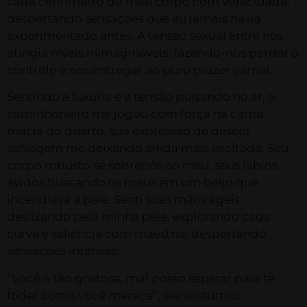
cada centímetro do meu corpo com voracidade,
despertando sensações que eu jamais havia
experimentado antes. A tensão sexual entre nós
atingia níveis inimagináveis, fazendo-nos perder o
controle e nos entregar ao puro prazer carnal.
Sentindo a luxúria e a tensão pulsando no ar, o
caminhoneiro me jogou com força na cama
macia do quarto, sua expressão de desejo
selvagem me deixando ainda mais excitada. Seu
corpo robusto se sobrepôs ao meu, seus lábios
ávidos buscando os meus em um beijo que
incendiava a pele. Senti suas mãos ágeis
deslizando pela minha pele, explorando cada
curva e saliência com maestria, despertando
sensações intensas.
“Você é tão gostosa, mal posso esperar para te
foder como você merece”, ele sussurrou