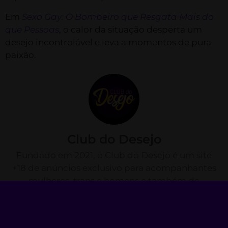
Em
Sexo Gay: O Bombeiro que Resgata Mais do
que Pessoas
, o calor da situação desperta um
desejo incontrolável e leva a momentos de pura
paixão.
Club do Desejo
Fundado em 2021, o Club do Desejo é um site
+18 de anúncios exclusivo para acompanhantes
mulheres, trans e homens e também de
conteúdo adulto como packs de imagens e
vídeos. Decidimos criar uma plataforma
pensando no usuário, uma plataforma de fácil