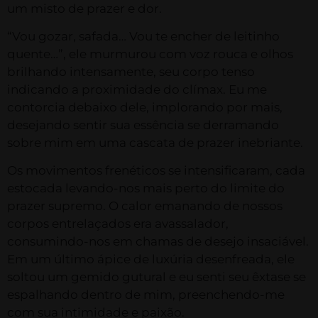
um misto de prazer e dor.
“Vou gozar, safada… Vou te encher de leitinho
quente…”, ele murmurou com voz rouca e olhos
brilhando intensamente, seu corpo tenso
indicando a proximidade do clímax. Eu me
contorcia debaixo dele, implorando por mais,
desejando sentir sua essência se derramando
sobre mim em uma cascata de prazer inebriante.
Os movimentos frenéticos se intensificaram, cada
estocada levando-nos mais perto do limite do
prazer supremo. O calor emanando de nossos
corpos entrelaçados era avassalador,
consumindo-nos em chamas de desejo insaciável.
Em um último ápice de luxúria desenfreada, ele
soltou um gemido gutural e eu senti seu êxtase se
espalhando dentro de mim, preenchendo-me
com sua intimidade e paixão.