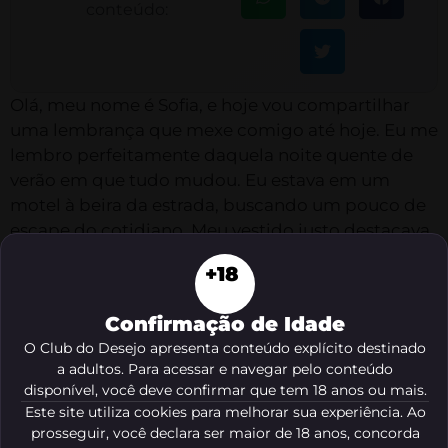
conteúdo:
Olá, meu nome é Sofia, e hoje vou compartilhar
uma lembrança que mexe comigo até hoje. Eu me
lembro perfeitamente daquela noite quente de
verão em que tudo mudou. Eu estava em um
motel à beira da estrada, buscando um pouco de
escape do cotidiano. Meu vestido justo destacava
minhas curvas perigosas, meus cabelos negros
+18
caíam em cascata pelos ombros, e meu olhar
insinuante capturava a atenção de todos ao redor.
Confirmação de Idade
Enquanto eu observava o movimento em volta,
O Club do Desejo apresenta conteúdo explícito destinado
pude ver um caminhoneiro solitário estacionando
a adultos. Para acessar e navegar pelo conteúdo
disponível, você deve confirmar que tem 18 anos ou mais.
seu imponente veículo na entrada do motel. Ele
Este site utiliza cookies para melhorar sua experiência. Ao
emanava virilidade e mistério, um homem que
prosseguir, você declara ser maior de 18 anos, concorda
parecia trazer consigo segredos profundos e