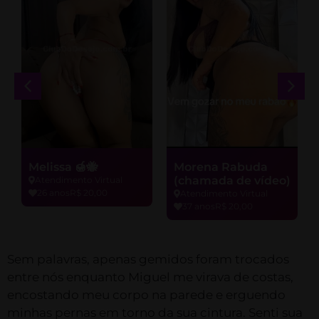
Melissa 🍯🐝
Morena Rabuda
(chamada de vídeo)
Atendimento Virtual
26 anos
R$ 20,00
Atendimento Virtual
37 anos
R$ 20,00
Sem palavras, apenas gemidos foram trocados
entre nós enquanto Miguel me virava de costas,
encostando meu corpo na parede e erguendo
minhas pernas em torno da sua cintura. Senti sua