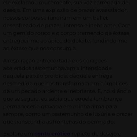
ele exclamou roucamente, sua voz carregada de
desejo. Em uma explosão de prazer avassalador,
nossos corpos se fundiram em um ballet
desenfreado de prazer, intenso e inebriante. Com
um gemido rouco e o corpo tremendo de êxtase,
entreguei-me ao ápice do deleite, fundindo-me
ao êxtase que nos consumia.
A respiração entrecortada e os corações
acelerados testemunhavam a intensidade
daquela paixão proibida, daquela entrega
desmedida que nos transformara em cúmplices
de um pecado ardente e inebriante. E, no silêncio
que se seguiu, eu sabia que aquela lembrança
permaneceria gravada em minha alma para
sempre, como um testemunho de luxúria e prazer
que transcendia as fronteiras do permitido.
Explore um
conto erótico
repleto de desejo e