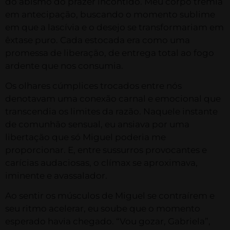
do abismo do prazer incontido. Meu corpo tremia
em antecipação, buscando o momento sublime
em que a lascívia e o desejo se transformariam em
êxtase puro. Cada estocada era como uma
promessa de liberação, de entrega total ao fogo
ardente que nos consumia.
Os olhares cúmplices trocados entre nós
denotavam uma conexão carnal e emocional que
transcendia os limites da razão. Naquele instante
de comunhão sensual, eu ansiava por uma
libertação que só Miguel poderia me
proporcionar. E, entre sussurros provocantes e
carícias audaciosas, o clímax se aproximava,
iminente e avassalador.
Ao sentir os músculos de Miguel se contraírem e
seu ritmo acelerar, eu soube que o momento
esperado havia chegado. “Vou gozar, Gabriela”,