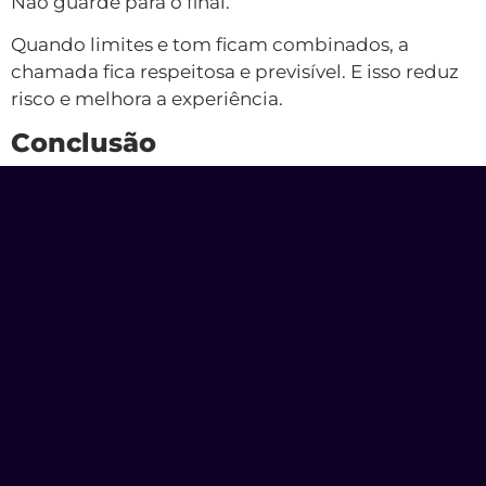
Não guarde para o final.
Quando limites e tom ficam combinados, a
chamada fica respeitosa e previsível. E isso reduz
risco e melhora a experiência.
Conclusão
Para ter uma boa experiência
na Acompanhante
Chamada Virtual, alinhe o combinado antes,
cuide da sua segurança e deixe a conversa seguir
com limites claros.
Eu gosto de pensar nisso como arrumar a casa
antes de receber visita. Você evita bagunça, reduz
risco e deixa tudo mais confortável para
conversar.
Se você fizer três coisas simples, o resto tende a
ficar mais fácil:
alinhe antes
, garanta
privacidade