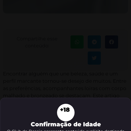
Compartilhe esse
conteúdo:
Encontrar alguém que une beleza, saúde e um
perfil marcante tornou-se desejo de muitos. Entre
as preferências, acompanhantes loiras com corpo
malhado e bronzeado se destacam. Este artigo
apresenta informações essenciais sobre esse
+18
perfil, mostrando o que faz desse padrão algo tão
buscado, além de trazer dicas valiosas para quem
Confirmação de Idade
procura esse tipo de experiência ou deseja