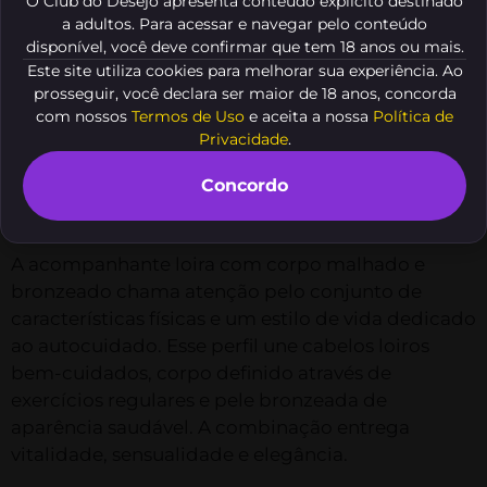
O Club do Desejo apresenta conteúdo explícito destinado
alcançar essa aparência em sua rotina.
a adultos. Para acessar e navegar pelo conteúdo
disponível, você deve confirmar que tem 18 anos ou mais.
Este site utiliza cookies para melhorar sua experiência. Ao
Veja o resumo deste conteúdo
prosseguir, você declara ser maior de 18 anos, concorda
com nossos
Termos de Uso
e aceita a nossa
Política de
Privacidade
.
O que define uma
acompanhante loira com corpo
Concordo
malhado e bronzeado
A acompanhante loira com corpo malhado e
bronzeado chama atenção pelo conjunto de
características físicas e um estilo de vida dedicado
ao autocuidado. Esse perfil une cabelos loiros
bem-cuidados, corpo definido através de
exercícios regulares e pele bronzeada de
aparência saudável. A combinação entrega
vitalidade, sensualidade e elegância.