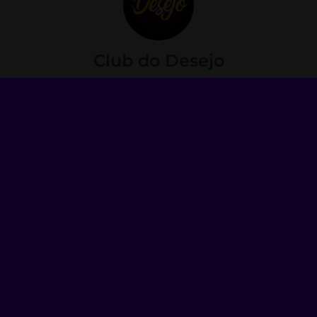
Club do Desejo
Fundado em 2021, o Club do Desejo é um site
+18 de anúncios exclusivo para acompanhantes
mulheres, trans e homens e também de
conteúdo adulto como packs de imagens e
vídeos. Decidimos criar uma plataforma
pensando no usuário, uma plataforma de fácil
uso e otimizada para celulares.
ANTERIOR
PRÓXIMO
Encontre a Melhor Acompanhante Gordinha Carinhosa com Local para Momentos de Conforto e Privacidade
Acompanhante Negra Estilo Fitness e Sensual: A Combinação Perfeita entre Beleza, Força e Charme