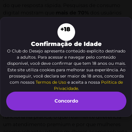
do que resposta rápida. Pesquisas de consumo
digital mostram que
mais de 70%
dos usuários
valorizam personalização e discrição na mesma
medida. É nesse cenário que a
Luxo virtual
ganha
+18
força, unindo sofisticação, presença e cuidado no
atendimento.
Confirmação de Idade
O Club do Desejo apresenta conteúdo explícito destinado
Muitos conteúdos sobre o tema ficam na
a adultos. Para acessar e navegar pelo conteúdo
superfície e tratam a experiência como algo
disponível, você deve confirmar que tem 18 anos ou mais.
genérico. Só que, sem curadoria, sem tom certo e
Este site utiliza cookies para melhorar sua experiência. Ao
sem atenção aos detalhes, a proposta perde o
prosseguir, você declara ser maior de 18 anos, concorda
com nossos
Termos de Uso
e aceita a nossa
Política de
brilho. Fica parecendo um catálogo sem alma,
Privacidade
.
quando o que o público quer é algo vivo, elegante
e consistente.
Concordo
Neste artigo, eu vou mostrar como esse modelo
funciona na prática, o que realmente diferencia
um atendimento premium e por que mulheres
acompanhante virtual e mulheres acompanhante