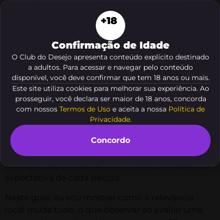
Levantamentos do setor de relacionamento
+18
digital sugerem que mais de
60%
dos usuários
valorizam discrição, afinidade e conversa real
Confirmação de Idade
antes de qualquer decisão. É nesse cenário que
O Club do Desejo apresenta conteúdo explícito destinado
Acompanhantes maduras
ganham força, porque
a adultos. Para acessar e navegar pelo conteúdo
unem presença, maturidade e um tipo de
disponível, você deve confirmar que tem 18 anos ou mais.
conexão que muita gente procura, mas raramente
Este site utiliza cookies para melhorar sua experiência. Ao
sabe descrever com clareza.
prosseguir, você declara ser maior de 18 anos, concorda
com nossos
Termos de Uso
e aceita a nossa
Política de
O erro mais comum é cair em soluções rápidas e
Privacidade
.
genéricas, como listas frias, promessas vazias ou
Concordo
perfis que parecem iguais entre si. Isso costuma
frustrar, porque ignora algo simples: a experiência
certa precisa combinar com o ritmo, a cidade e a
expectativa de cada pessoa.
Neste guia, eu vou mostrar como a relevância
local muda tudo, o que observar ao avaliar uma