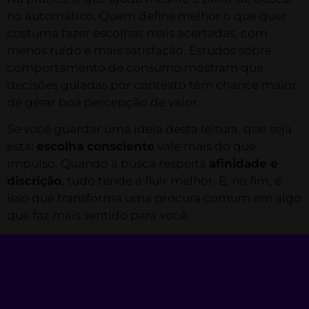
no automático. Quem define melhor o que quer
costuma fazer escolhas mais acertadas, com
menos ruído e mais satisfação. Estudos sobre
comportamento de consumo mostram que
decisões guiadas por contexto têm chance maior
de gerar boa percepção de valor.
Se você guardar uma ideia desta leitura, que seja
esta:
escolha consciente
vale mais do que
impulso. Quando a busca respeita
afinidade e
discrição
, tudo tende a fluir melhor. E, no fim, é
isso que transforma uma procura comum em algo
que faz mais sentido para você.
Descubra como a
conversa e sedução
fazem a
diferença no atendimento das modelos virtuais
mais experientes.
FAQ – Perguntas frequentes