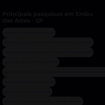
Principais pesquisas em Embu
das Artes - SP
putos-de Putos de Embu das Artes
homens-de-programa Homens de Programa Embu das Artes
novinho-de-programa Novinho de Programa Embu das Artes
garoto-gp Garoto GP Embu das Artes
garoto-de-programa-de-luxo Garoto de Programa de Luxo Embu das A
putinhos Putinhos Embu das Artes
garotos Garotos Embu das Artes
garotos-com-local Garotos com Local Embu das Artes