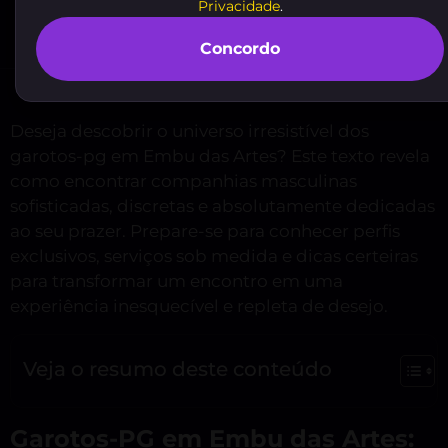
Privacidade
.
Concordo
Deseja descobrir o universo irresistível dos
garotos-pg em Embu das Artes? Este texto revela
como encontrar companhias masculinas
sofisticadas, discretas e absolutamente dedicadas
ao seu prazer. Prepare-se para conhecer perfis
exclusivos, serviços sob medida e dicas certeiras
para transformar um encontro em uma
experiência inesquecível e repleta de desejo.
Veja o resumo deste conteúdo
Garotos-PG em Embu das Artes: