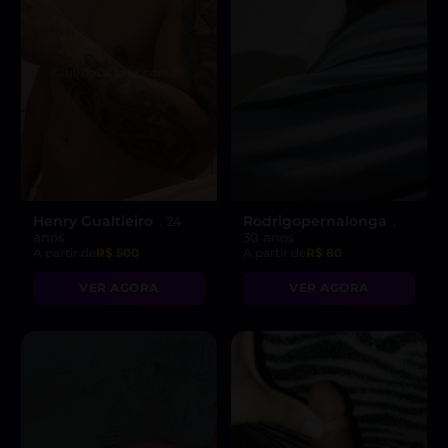
Henry Gualtieiro
Rodrigopernalonga
, 24
,
anos
30 anos
A partir de
R$ 500
A partir de
R$ 80
VER AGORA
VER AGORA