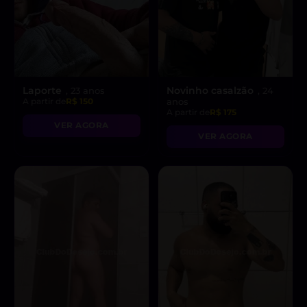
Laporte
Novinho casalzão
, 23 anos
, 24
A partir de
R$ 150
anos
A partir de
R$ 175
VER AGORA
VER AGORA