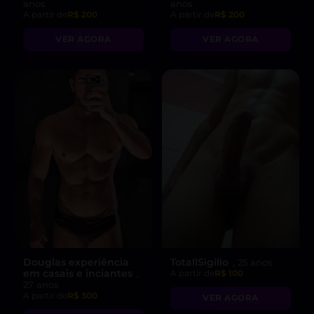
anos
anos
A partir de
R$ 200
A partir de
R$ 200
VER AGORA
VER AGORA
Douglas experiência
TotallSigillo
, 25 anos
em casais e inciantes
,
A partir de
R$ 100
27 anos
A partir de
R$ 300
VER AGORA