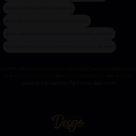
putos-em Putos em Embu das Artes
putos-de-luxo Putos de Luxo Embu das Artes
garoto-de-programa Garoto de Programa Embu das Artes
acompanhante-loiro Acompanhante Loiro Embu das Artes
Home
»
Acompanhantes
»
Acompanhantes Masculinos
»
Acompanhantes Masculinos Em Embu das Artes
»
garotos-pg Garotos Pg Embu das Artes