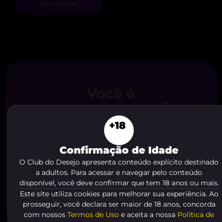
VER AGORA
Você é
acompanhante?
Cadastre agora seu anúncio em nosso
+18
site de forma
gratuita e fácil
. Comece
a receber o
contato de clientes
agora
Confirmação de Idade
mesmo, é só clicar no botão abaixo!
O Club do Desejo apresenta conteúdo explícito destinado
a adultos. Para acessar e navegar pelo conteúdo
ME CADASTRAR AGORA
disponível, você deve confirmar que tem 18 anos ou mais.
Este site utiliza cookies para melhorar sua experiência. Ao
prosseguir, você declara ser maior de 18 anos, concorda
com nossos
Termos de Uso
e aceita a nossa
Política de