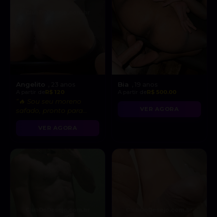
Angelito
Bia
, 23 anos
, 19 anos
A partir de
R$ 120
A partir de
R$ 500.00
“🔥 Sou seu moreno
VER AGORA
safado, pronto para
realizar todas as suas
VER AGORA
fantasias mais
gostosas!”