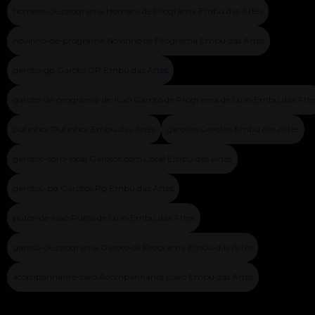
homens-de-programa Homens de Programa Embu das Artes
novinho-de-programa Novinho de Programa Embu das Artes
garoto-gp Garoto GP Embu das Artes
garoto-de-programa-de-luxo Garoto de Programa de Luxo Embu das Arte
putinhos Putinhos Embu das Artes
garotos Garotos Embu das Artes
garotos-com-local Garotos com Local Embu das Artes
garotos-pg Garotos Pg Embu das Artes
putos-de-luxo Putos de Luxo Embu das Artes
garoto-de-programa Garoto de Programa Embu das Artes
acompanhante-loiro Acompanhante Loiro Embu das Artes