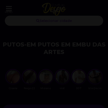
MENU
Selecionar cidade
PUTOS-EM PUTOS EM EMBU DAS
ARTES
Gisele
Nego22
Moreno
Hot
007
Vini24cm
V