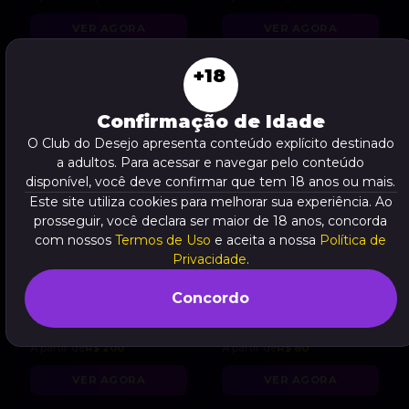
VER AGORA
VER AGORA
+18
Confirmação de Idade
O Club do Desejo apresenta conteúdo explícito destinado
a adultos. Para acessar e navegar pelo conteúdo
disponível, você deve confirmar que tem 18 anos ou mais.
Este site utiliza cookies para melhorar sua experiência. Ao
prosseguir, você declara ser maior de 18 anos, concorda
com nossos
Termos de Uso
e aceita a nossa
Política de
Privacidade
.
Concordo
Brother pentelhudo
Rodrigopernalonga
, 23
, 30
anos
anos
A partir de
R$ 200
A partir de
R$ 80
VER AGORA
VER AGORA