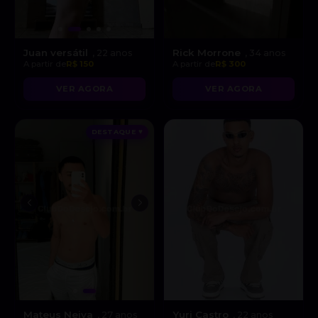
Juan versátil
Rick Morrone
, 22 anos
, 34 anos
A partir de
R$ 150
A partir de
R$ 300
VER AGORA
VER AGORA
DESTAQUE ♥
Mateus Neiva
Yuri Castro
, 27 anos
, 22 anos