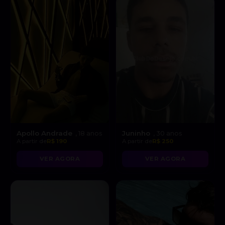
Apollo Andrade
Juninho
, 18 anos
, 30 anos
A partir de
R$ 190
A partir de
R$ 250
VER AGORA
VER AGORA