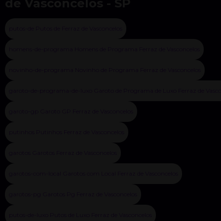
de Vasconcelos - SP
putos-de Putos de Ferraz de Vasconcelos
homens-de-programa Homens de Programa Ferraz de Vasconcelos
novinho-de-programa Novinho de Programa Ferraz de Vasconcelos
garoto-de-programa-de-luxo Garoto de Programa de Luxo Ferraz de Vasco
garoto-gp Garoto GP Ferraz de Vasconcelos
putinhos Putinhos Ferraz de Vasconcelos
garotos Garotos Ferraz de Vasconcelos
garotos-com-local Garotos com Local Ferraz de Vasconcelos
garotos-pg Garotos Pg Ferraz de Vasconcelos
putos-de-luxo Putos de Luxo Ferraz de Vasconcelos