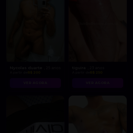
Nycolas duarte
tiguira
, 25 anos
, 23 anos
A partir de
R$ 200
A partir de
R$ 250
VER AGORA
VER AGORA