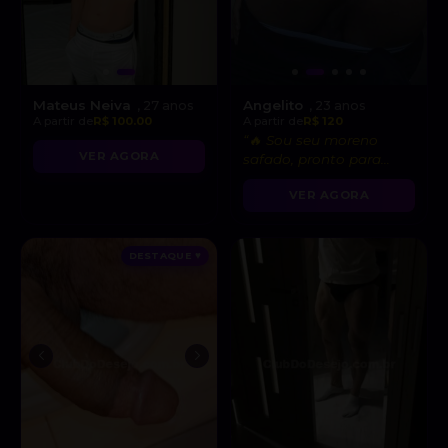
Mateus Neiva
Angelito
, 27 anos
, 23 anos
A partir de
R$ 100.00
A partir de
R$ 120
“🔥 Sou seu moreno
VER AGORA
safado, pronto para
realizar todas as suas
VER AGORA
fantasias mais
gostosas!”
DESTAQUE ♥