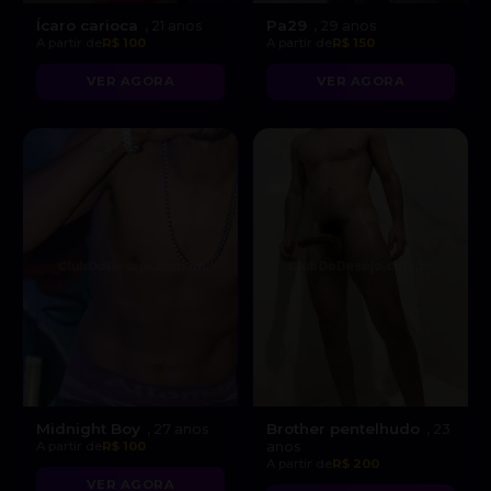
Ícaro carioca
Pa29
, 21 anos
, 29 anos
A partir de
R$ 100
A partir de
R$ 150
VER AGORA
VER AGORA
Midnight Boy
Brother pentelhudo
, 27 anos
, 23
A partir de
R$ 100
anos
A partir de
R$ 200
VER AGORA