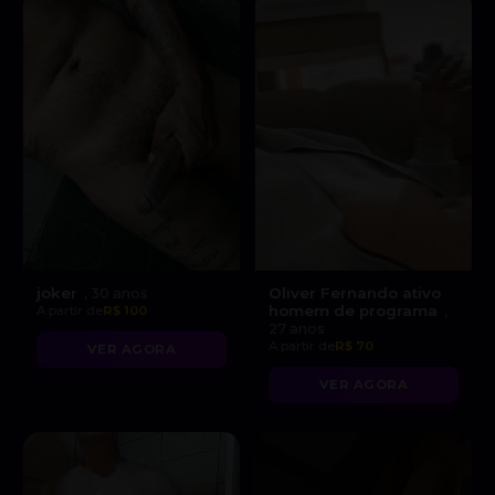
joker
Oliver Fernando ativo
, 30 anos
homem de programa
A partir de
R$ 100
,
27 anos
A partir de
R$ 70
VER AGORA
VER AGORA