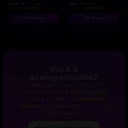
joker dj
Bia
, 31 anos
, 19 anos
A partir de
R$ 150
A partir de
R$ 500.00
VER AGORA
VER AGORA
Você é
acompanhante?
Cadastre agora seu anúncio em
nosso site de forma
gratuita e fácil
.
Comece a receber o
contato de
clientes
agora mesmo, é só clicar no
botão abaixo!
ME CADASTRAR AGORA