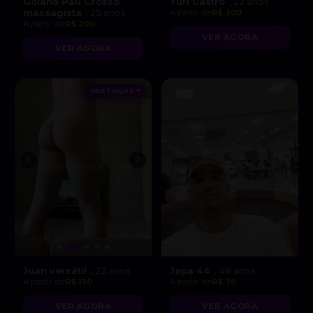
Goiano Pau Grosso
Yuri Castro
, 22 anos
massagista
, 25 anos
A partir de
R$ 300
A partir de
R$ 200
VER AGORA
VER AGORA
DESTAQUE ♥
Juan versátil
Japa 44
, 22 anos
, 48 anos
A partir de
R$ 150
A partir de
R$ 70
VER AGORA
VER AGORA