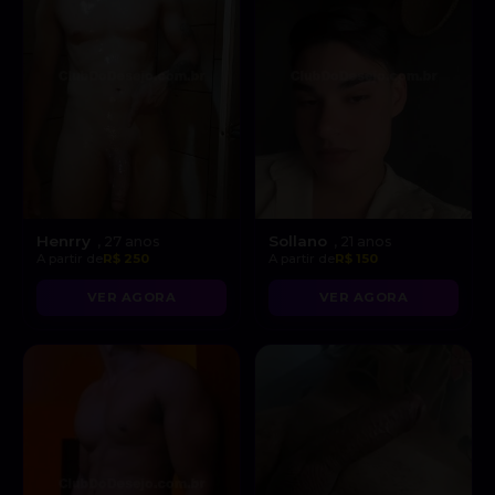
Henrry
Sollano
, 27 anos
, 21 anos
A partir de
R$ 250
A partir de
R$ 150
VER AGORA
VER AGORA