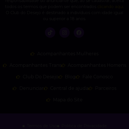
responsabilidade do anunciante que, ao se cadastrar, aceita
todos os termos que podem ser encontrados
clicando aqui
.
O Club do Desejo é destinado a indivíduos com idade igual
ou superior a 18 anos.
Acompanhantes Mulheres
Acompanhantes Trans
Acompanhantes Homens
Club Do Desejo
Blog
Fale Conosco
Denunciar
Central de ajuda
Parceiros
Mapa do Site
Termos de Uso
Politica de Privacidade