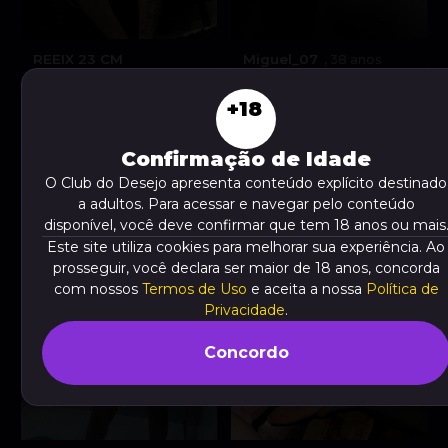
REEIX 23 CM
Miguel_07
, 38 anos
TEMPORADA 😊
, 24
A partir de
R$ 100
anos
+18
A partir de
R$ 160
VER AGORA
VER AGORA
Confirmação de Idade
O Club do Desejo apresenta conteúdo explícito destinado
a adultos. Para acessar e navegar pelo conteúdo
disponível, você deve confirmar que tem 18 anos ou mais
Este site utiliza cookies para melhorar sua experiência. Ao
prosseguir, você declara ser maior de 18 anos, concorda
com nossos
Termos de Uso
e aceita a nossa
Política de
Privacidade
.
Concordo