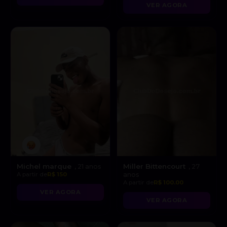
VER AGORA
Michel marque
Miller Bittencourt
, 21 anos
, 27
A partir de
R$ 150
anos
A partir de
R$ 100.00
VER AGORA
VER AGORA