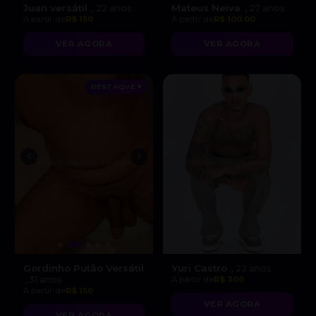
Juan versátil
Mateus Neiva
, 22 anos
, 27 anos
A partir de
R$ 150
A partir de
R$ 100.00
VER AGORA
VER AGORA
DESTAQUE ♥
Gordinho Putão Versátil
Yuri Castro
, 22 anos
, 31 anos
A partir de
R$ 300
A partir de
R$ 150
VER AGORA
VER AGORA