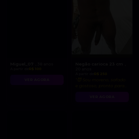
Miguel_07
Negão carioca 23 cm
, 38 anos
,
A partir de
R$ 100
20 anos
A partir de
R$ 250
“😈 Sou moreno, safado
VER AGORA
e gostoso, pronto para
satisfazer todas suas
VER AGORA
fantasias!”