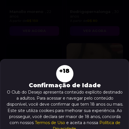
Manollo moreno
Rodrigopernalonga
, 22
, 30
anos
anos
A partir de
R$ 150
A partir de
R$ 80
VER AGORA
VER AGORA
+18
Confirmação de Idade
O Club do Desejo apresenta conteúdo explícito destinado
a adultos. Para acessar e navegar pelo conteúdo
disponível, você deve confirmar que tem 18 anos ou mais.
Este site utiliza cookies para melhorar sua experiência. Ao
prosseguir, você declara ser maior de 18 anos, concorda
Venez, jesus
Jon
com nossos
Termos de Uso
e aceita a nossa
Política de
, 21 anos
, 19 anos
A partir de
R$ 250
A partir de
R$ 200
Privacidade
.