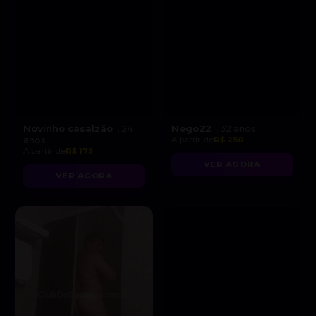
Novinho casalzão
Nego22
, 24
, 32 anos
anos
A partir de
R$ 250
A partir de
R$ 175
VER AGORA
VER AGORA