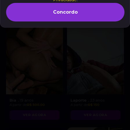
VER AGORA
VER AGORA
Concordo
Bia
Laporte
, 19 anos
, 23 anos
A partir de
R$ 500.00
A partir de
R$ 150
VER AGORA
VER AGORA