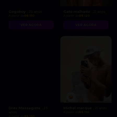
Gogoboy
Gato malhado
, 25 anos
, 21 anos
A partir de
R$ 150
A partir de
R$ 120
VER AGORA
VER AGORA
Drex Massagista
Michel marque
, 23
, 21 anos
anos
A partir de
R$ 150
A partir de
R$ 150