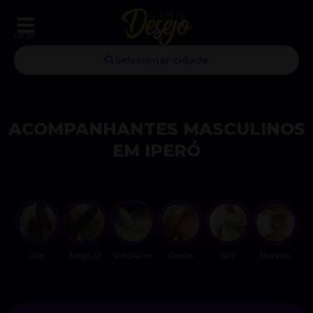
MENU
Selecionar cidade
ACOMPANHANTES MASCULINOS
EM IPERÓ
Hot
Nego22
Vini24cm
Gisele
007
Moreno
V