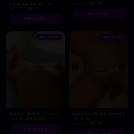
massagista
, 25 anos
A partir de
R$ 300
A partir de
R$ 200
VER AGORA
VER AGORA
DESTAQUE ♥
DESTAQUE ♥
Mateus Neiva
Gordinho Putão Versátil
, 27 anos
A partir de
R$ 100.00
, 31 anos
A partir de
R$ 150
VER AGORA
VER AGORA