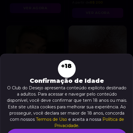
A partir de
R$ 200
VER AGORA
VER AGORA
+18
Confirmação de Idade
O Club do Desejo apresenta conteúdo explícito destinado
a adultos. Para acessar e navegar pelo conteúdo
disponível, você deve confirmar que tem 18 anos ou mais.
Este site utiliza cookies para melhorar sua experiência. Ao
Pietro Ferreira
Amandinha arrombada
, 22 anos
A partir de
R$ 250
, 20 anos
prosseguir, você declara ser maior de 18 anos, concorda
A partir de
R$ 60
com nossos
Termos de Uso
e aceita a nossa
Política de
VER AGORA
Privacidade
.
VER AGORA