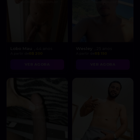
Lobo Mau
Wesley
, 44 anos
, 25 anos
A partir de
R$ 200
A partir de
R$ 150
VER AGORA
VER AGORA