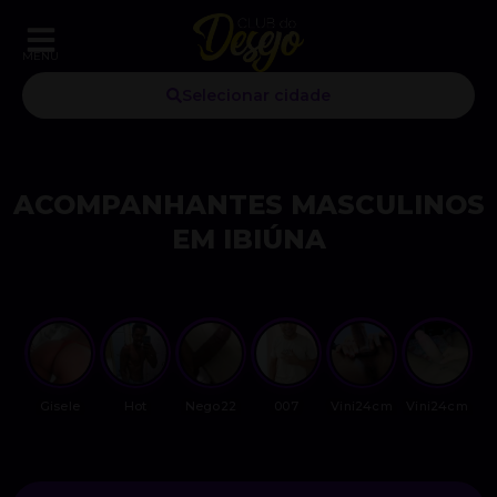
MENU
Selecionar cidade
ACOMPANHANTES MASCULINOS
EM IBIÚNA
Gisele
Hot
Nego22
007
Vini24cm
Vini24cm
M