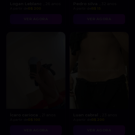
Logan Leblanc
Pedro silva
, 26 anos
, 32 anos
A partir de
R$ 200
A partir de
R$ 15
VER AGORA
VER AGORA
Ícaro carioca
Luan cabral
, 21 anos
, 23 anos
A partir de
R$ 100
A partir de
R$ 200
VER AGORA
VER AGORA