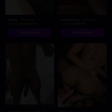
Addy
Guilherme
, 33 anos
, 28 anos
A partir de
R$ 80.00
A partir de
R$ 150
VER AGORA
VER AGORA
Negão carioca 23 cm
Bia