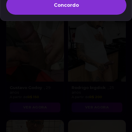
Concordo
Gustavo Godoy
Rodrigo bigdick
, 29
, 25
anos
anos
A partir de
R$ 150
A partir de
R$ 200
VER AGORA
VER AGORA