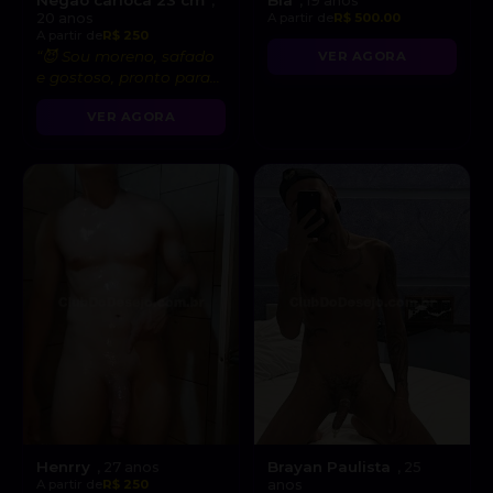
,
, 19 anos
20 anos
A partir de
R$ 500.00
A partir de
R$ 250
“😈 Sou moreno, safado
VER AGORA
e gostoso, pronto para
satisfazer todas suas
VER AGORA
fantasias!”
Henrry
Brayan Paulista
, 27 anos
, 25
A partir de
R$ 250
anos