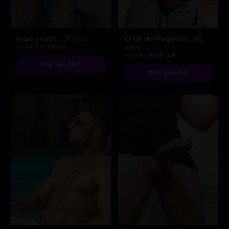
Kaio souza
O tal do Pegador
, 21 anos
, 28
A partir de
R$ 50
anos
A partir de
R$ 120
VER AGORA
VER AGORA