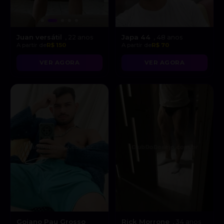
Juan versátil
Japa 44
, 22 anos
, 48 anos
A partir de
R$ 150
A partir de
R$ 70
VER AGORA
VER AGORA
Goiano Pau Grosso
Rick Morrone
, 34 anos