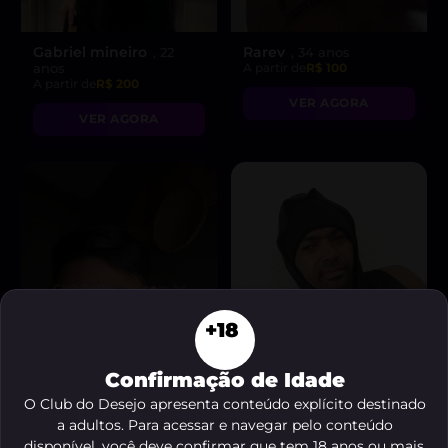
Gabriel mineiro
Rarev
, 22
, 34 anos
anos
A partir de
R$ 100
A partir de
R$ 200
VER AGORA
VER AGORA
+18
Confirmação de Idade
O Club do Desejo apresenta conteúdo explícito destinado
a adultos. Para acessar e navegar pelo conteúdo
Sollano
Addy
, 21 anos
, 33 anos
disponível, você deve confirmar que tem 18 anos ou mais.