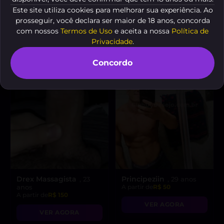
A partir de
R$ 150
A partir de
R$ 80.00
Este site utiliza cookies para melhorar sua experiência. Ao
prosseguir, você declara ser maior de 18 anos, concorda
VER AGORA
VER AGORA
com nossos
Termos de Uso
e aceita a nossa
Política de
Privacidade
.
Concordo
Drex Massagista
Principeziin
, 23
, 29 anos
anos
A partir de
R$ 50
A partir de
R$ 150
VER AGORA
VER AGORA