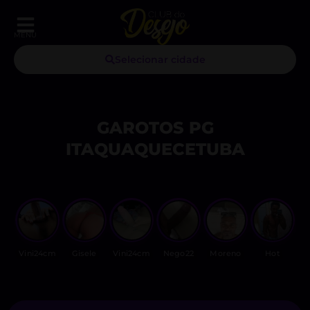
MENU
Selecionar cidade
GAROTOS PG
ITAQUAQUECETUBA
Vini24cm
Gisele
Vini24cm
Nego22
Moreno
Hot