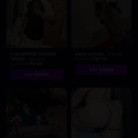
GUILHERME HOMEM
Ícaro carioca
, 21 anos
TRANS
, 30 anos
A partir de
R$ 100
A partir de
R$ 300
VER AGORA
VER AGORA