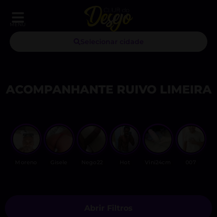
MENU
Selecionar cidade
ACOMPANHANTE RUIVO LIMEIRA
Moreno
Gisele
Nego22
Hot
Vini24cm
007
V
Abrir Filtros