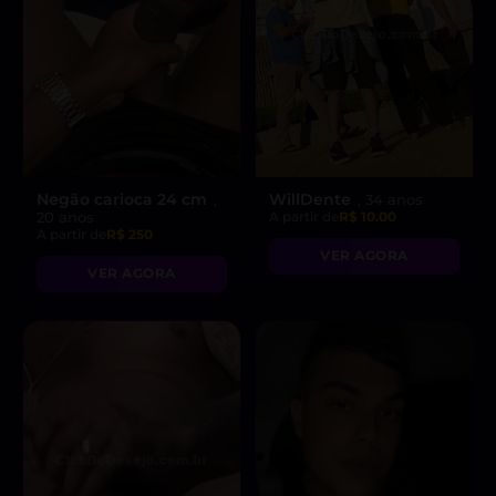
Negão carioca 24 cm
WillDente
,
, 34 anos
20 anos
A partir de
R$ 10.00
A partir de
R$ 250
VER AGORA
VER AGORA