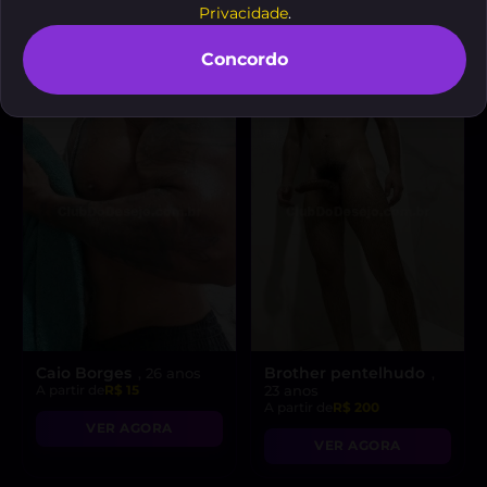
VER AGORA
Privacidade
.
VER AGORA
Concordo
Caio Borges
Brother pentelhudo
, 26 anos
,
A partir de
R$ 15
23 anos
A partir de
R$ 200
VER AGORA
VER AGORA