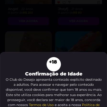
Angel
Jheyfj
, 22 anos
, 21 anos
A partir de
R$ 250
A partir de
R$ 80
VER AGORA
VER AGORA
+18
Confirmação de Idade
O Club do Desejo apresenta conteúdo explícito destinado
a adultos. Para acessar e navegar pelo conteúdo
disponível, você deve confirmar que tem 18 anos ou mais.
Este site utiliza cookies para melhorar sua experiência. Ao
Rarev
A cor do pecado
, 34 anos
, 28
prosseguir, você declara ser maior de 18 anos, concorda
A partir de
R$ 100
anos
com nossos
Termos de Uso
e aceita a nossa
Política de
A partir de
R$ 150