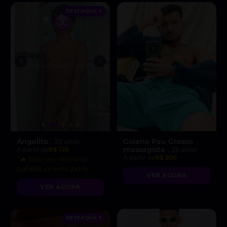
DESTAQUE ♥
Angelito
Goiano Pau Grosso
, 23 anos
massagista
A partir de
R$ 120
, 25 anos
A partir de
R$ 200
“🔥 Sou seu moreno
safado, pronto para
VER AGORA
realizar todas as suas
VER AGORA
fantasias mais
gostosas!”
DESTAQUE ♥