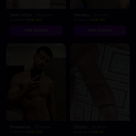
João Vítor
Wesley
, 30 anos
, 25 anos
A partir de
R$ 250
A partir de
R$ 150
VER AGORA
VER AGORA
Paraense
Záyan
, 27 anos
, 25 anos
A partir de
R$ 200
A partir de
R$ 80