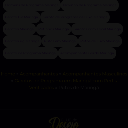
Homens de Programa Maringá
Novinho de Programa Maringá
Garoto GP Maringá
Garoto de Programa de Luxo Maringá
Garotos Maringá
Putinhos Maringá
Garotos com Local Maringá
Garotos Pg Maringá
Putos em Maringá
Putos de Luxo Maringá
Garoto de Programa Maringá
Acompanhante Gordo Maringá
Home
»
Acompanhantes
»
Acompanhantes Masculinos
»
Garotos de Programa em Maringá com Perfis
Verificados
»
Putos de Maringá