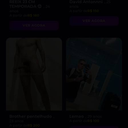
REEIX 23 CM
David Antonnni
, 25
TEMPORADA 😊
, 24
anos
anos
A partir de
R$ 150
A partir de
R$ 160
VER AGORA
VER AGORA
Brother pentelhudo
Lemao
,
, 29 anos
23 anos
A partir de
R$ 100
A partir de
R$ 200