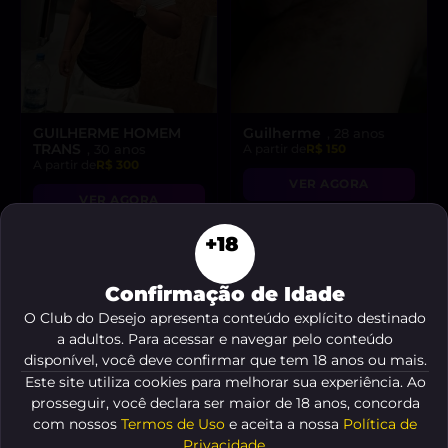
GUILHERME HOMEM
Guilherme
, 28 anos
TRANS
, 30 anos
A partir de
R$ 150
A partir de
R$ 300
VER AGORA
VER AGORA
+18
Confirmação de Idade
O Club do Desejo apresenta conteúdo explícito destinado
a adultos. Para acessar e navegar pelo conteúdo
disponível, você deve confirmar que tem 18 anos ou mais.
Este site utiliza cookies para melhorar sua experiência. Ao
prosseguir, você declara ser maior de 18 anos, concorda
com nossos
Termos de Uso
e aceita a nossa
Política de
Privacidade
.