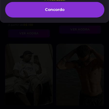
Concordo
Eduardo Moreno
ROGER/CIBELI
, 30
, 40 anos
anos
A partir de
R$ 300
A partir de
R$ 150
VER AGORA
VER AGORA