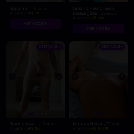
Japa 44
Goiano Pau Grosso
, 48 anos
massagista
A partir de
R$ 70
, 25 anos
A partir de
R$ 200
VER AGORA
VER AGORA
DESTAQUE ♥
DESTAQUE ♥
Juan versátil
Mateus Neiva
, 22 anos
, 27 anos
A partir de
R$ 150
A partir de
R$ 100.00