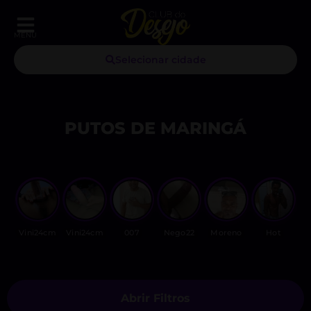
MENU
Selecionar cidade
PUTOS DE MARINGÁ
Vini24cm
Vini24cm
007
Nego22
Moreno
Hot
Abrir Filtros