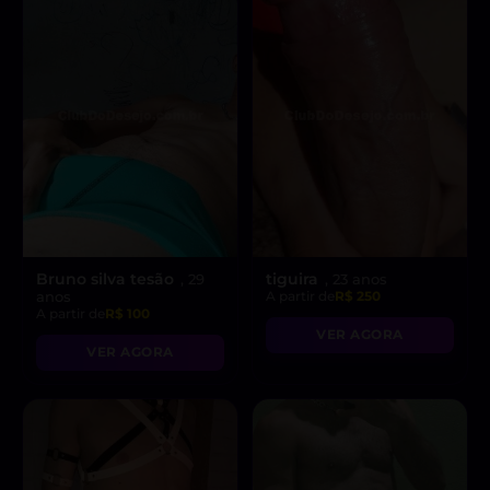
Bruno silva tesão
tiguira
, 29
, 23 anos
anos
A partir de
R$ 250
A partir de
R$ 100
VER AGORA
VER AGORA