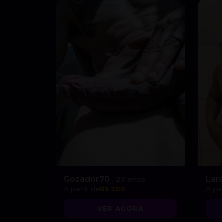
Gozador70
, 27 anos
Lar
A partir de
R$ 200
A par
VER AGORA