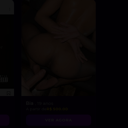
Bia
, 19 anos
A partir de
R$ 500.00
VER AGORA