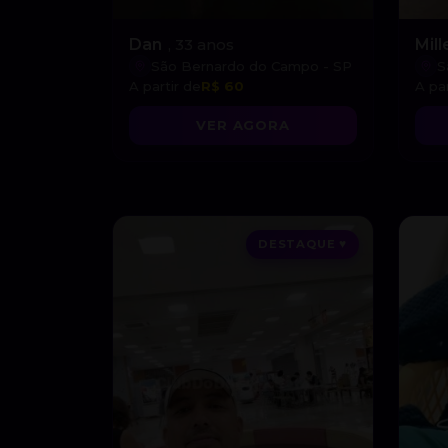
Dan
, 33 anos
Mil
São Bernardo do Campo - SP
S
A partir de
R$ 60
A par
VER AGORA
DESTAQUE ♥