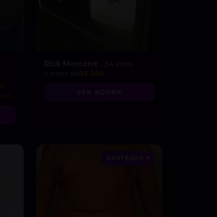
Rick Morrone
, 34 anos
A partir de
R$ 300
o,
VER AGORA
s as
DESTAQUE ♥