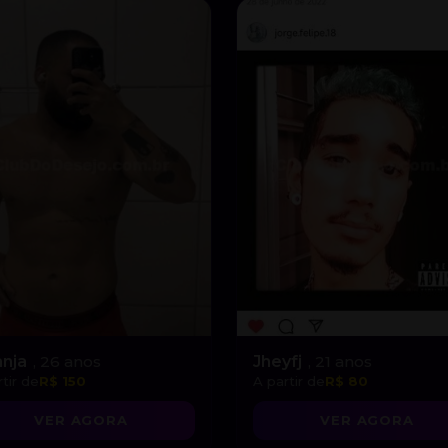
anja
, 26 anos
Jheyfj
, 21 anos
tir de
R$ 150
A partir de
R$ 80
VER AGORA
VER AGORA