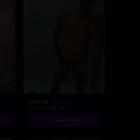
joker dj
, 31 anos
A partir de
R$ 150
VER AGORA