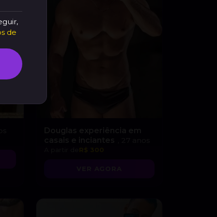
eguir,
s de
os
Douglas experiência em
casais e inciantes
, 27 anos
A partir de
R$ 300
VER AGORA