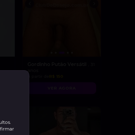
Gordinho Putão Versátil
, 31
anos
A partir de
R$ 150
VER AGORA
ltos.
firmar