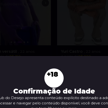
 versátil
, 22 anos
Yuri Castro
, 22 anos
tir de
R$ 150
A partir de
R$ 300
VER AGORA
VER AGORA
+18
Confirmação de Idade
ub do Desejo apresenta conteúdo explícito destinado a adu
acessar e navegar pelo conteúdo disponível, você deve con