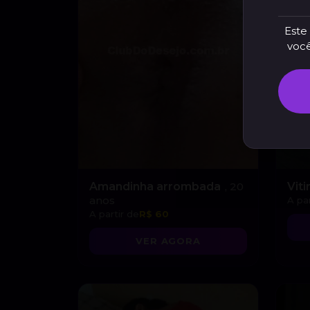
Este 
você
Amandinha arrombada
, 20
Vit
anos
A par
A partir de
R$ 60
VER AGORA