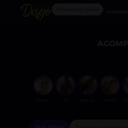
Selecionar cidade
ACOMPAN
ACOMP
Moreno
Hot
Nego22
Gisele
V
Abrir Filtros