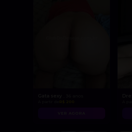
Gata sexy
, 36 anos
Dre
A partir de
R$ 200
A par
VER AGORA