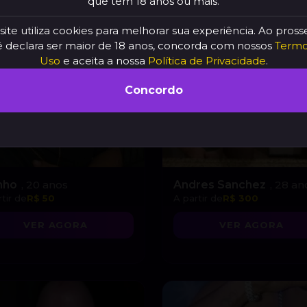
que tem 18 anos ou mais.
site utiliza cookies para melhorar sua experiência. Ao pross
 declara ser maior de 18 anos, concorda com nossos
Termo
Uso
e aceita a nossa
Política de Privacidade
.
Concordo
inho
, 20 anos
Andres Sanchez
, 28 an
tir de
R$ 50
A partir de
R$ 300
VER AGORA
VER AGORA