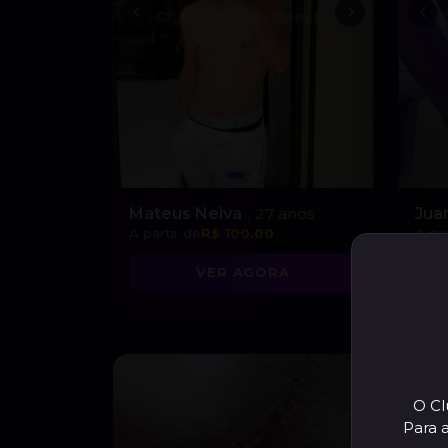
Mateus Neiva
, 27 anos
Juan
A partir de
R$ 100.00
A par
VER AGORA
O Cl
Para 