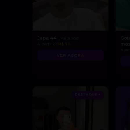
Japa 44
, 48 anos
Goi
mas
A partir de
R$ 70
A par
VER AGORA
DESTAQUE ♥