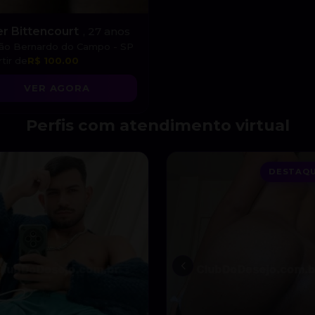
ler Bittencourt
, 27 anos
ão Bernardo do Campo - SP
tir de
R$ 100.00
VER AGORA
Perfis com atendimento virtual
DESTAQU