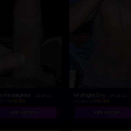
x Massagista
, 23 anos
Midnight Boy
, 27 anos
tir de
R$ 150
A partir de
R$ 100
VER AGORA
VER AGORA