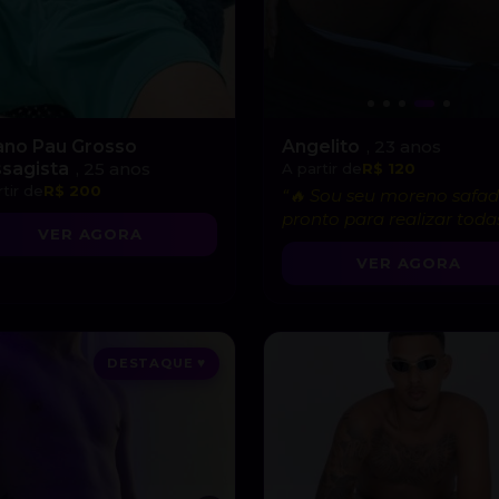
ano Pau Grosso
Angelito
, 23 anos
sagista
, 25 anos
A partir de
R$ 120
tir de
R$ 200
“🔥 Sou seu moreno safad
pronto para realizar toda
VER AGORA
suas fantasias mais
VER AGORA
gostosas!”
DESTAQUE ♥