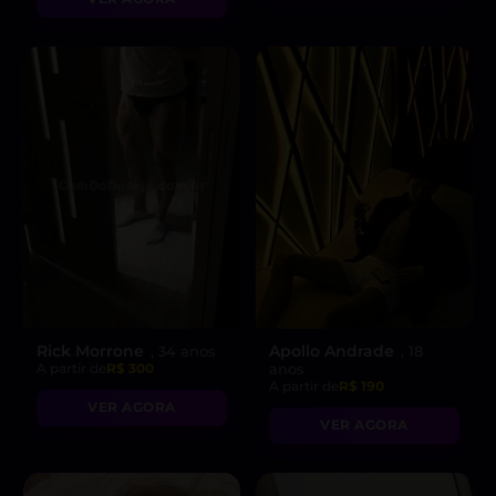
Rick Morrone
Apollo Andrade
, 34 anos
, 18
A partir de
R$ 300
anos
A partir de
R$ 190
VER AGORA
VER AGORA