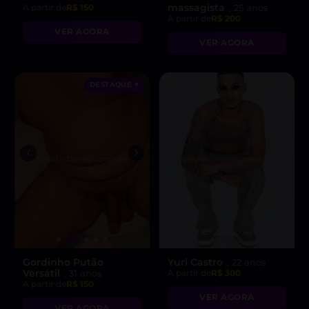
massagista
A partir de
R$ 150
, 25 anos
A partir de
R$ 200
VER AGORA
VER AGORA
DESTAQUE ♥
Gordinho Putão
Yuri Castro
, 22 anos
Versátil
, 31 anos
A partir de
R$ 300
A partir de
R$ 150
VER AGORA
VER AGORA