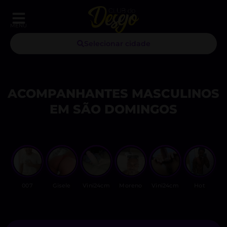
MENU
Selecionar cidade
ACOMPANHANTES MASCULINOS
EM SÃO DOMINGOS
007
Gisele
Vini24cm
Moreno
Vini24cm
Hot
N