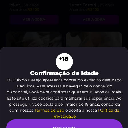
joker
Lucas Ferrari
, 30 anos
, 25 anos
A partir de
R$ 100
A partir de
R$ 100
VER AGORA
VER AGORA
+18
Confirmação de Idade
O Club do Desejo apresenta conteúdo explícito destinado
a adultos. Para acessar e navegar pelo conteúdo
disponível, você deve confirmar que tem 18 anos ou mais.
Este site utiliza cookies para melhorar sua experiência. Ao
prosseguir, você declara ser maior de 18 anos, concorda
com nossos
Termos de Uso
e aceita a nossa
Política de
Gozador70
Caio Borges
, 27 anos
, 26 anos
A partir de
R$ 200
A partir de
R$ 15
Privacidade
.
VER AGORA
VER AGORA