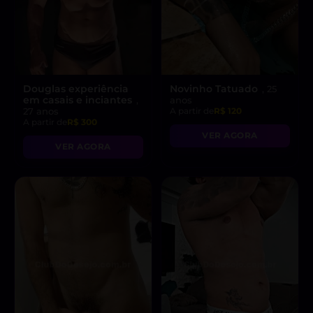
Douglas experiência
Novinho Tatuado
, 25
em casais e inciantes
,
anos
27 anos
A partir de
R$ 120
A partir de
R$ 300
VER AGORA
VER AGORA