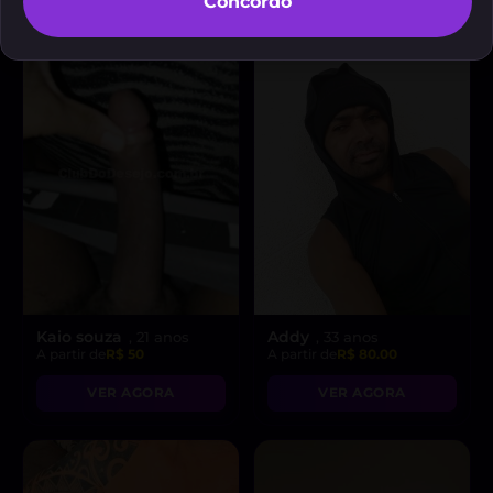
Concordo
Kaio souza
Addy
, 21 anos
, 33 anos
A partir de
R$ 50
A partir de
R$ 80.00
VER AGORA
VER AGORA