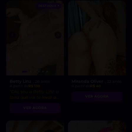
DESTAQUE ♥
Betty Linz
Miranda Oliver
, 26 anos
, 22 anos
A partir de
R$ 130
A partir de
R$ 40
“Olá, sou a Betty Linz, a
VER AGORA
loira que vai te levar ao
êxtase com minha
VER AGORA
atitude liberal e
intensidade incrível! 😘”