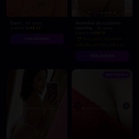
Dani
Novinha do cuzinho
, 40 anos
rosinha
A partir de
R$ 25
, 20 anos
A partir de
R$ 10
“😈 Sou uma morena
VER AGORA
safada, pronta para te
levar ao limite do
VER AGORA
prazer!”
DESTAQUE ♥