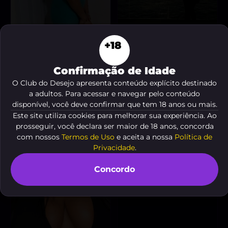
+18
Andrea Marisol
Sexo virtual
, 40
, 18 anos
anos
A partir de
R$ 50.00
A partir de
R$ 200
“🔥 Sou uma morena
Confirmação de Idade
safada e gostosa,
VER AGORA
O Club do Desejo apresenta conteúdo explícito destinado
pronta para fetiches e
VER AGORA
vídeo chamadas
a adultos. Para acessar e navegar pelo conteúdo
picantes!”
disponível, você deve confirmar que tem 18 anos ou mais.
Este site utiliza cookies para melhorar sua experiência. Ao
prosseguir, você declara ser maior de 18 anos, concorda
com nossos
Termos de Uso
e aceita a nossa
Política de
Privacidade
.
Concordo