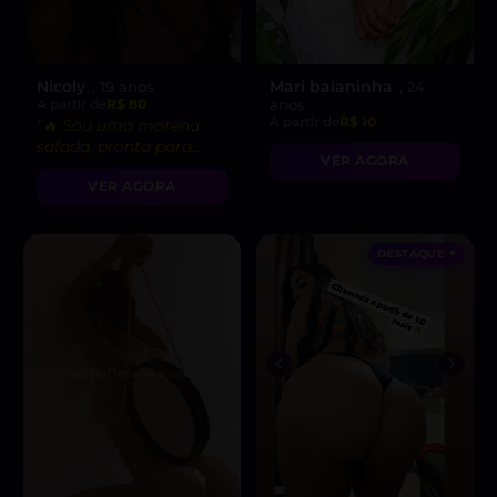
Nicoly
Mari baianinha
, 19 anos
, 24
A partir de
R$ 80
anos
A partir de
R$ 10
“🔥 Sou uma morena
safada, pronta para
VER AGORA
realizar suas fantasias
VER AGORA
mais secretas!”
DESTAQUE ♥