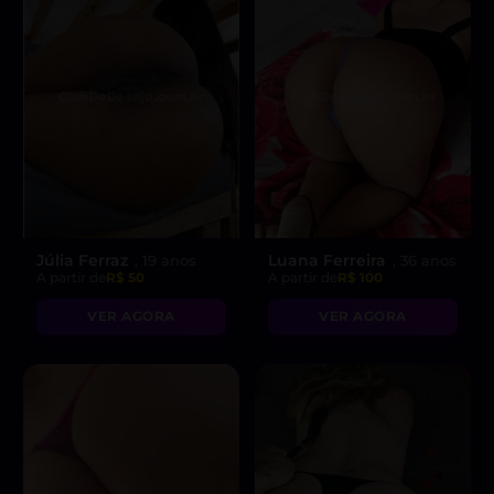
Júlia Ferraz
Luana Ferreira
, 19 anos
, 36 anos
A partir de
R$ 50
A partir de
R$ 100
VER AGORA
VER AGORA