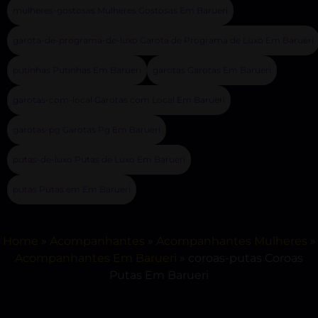
mulheres-gostosas Mulheres Gostosas Em Barueri
garota-de-programa-de-luxo Garota de Programa de Luxo Em Barueri
putinhas Putinhas Em Barueri
garotas Garotas Em Barueri
garotas-com-local Garotas com Local Em Barueri
garotas-pg Garotas Pg Em Barueri
putas-de-luxo Putas de Luxo Em Barueri
putas Putas em Em Barueri
Home
»
Acompanhantes
»
Acompanhantes Mulheres
»
Acompanhantes Em Barueri
»
coroas-putas Coroas
Putas Em Barueri