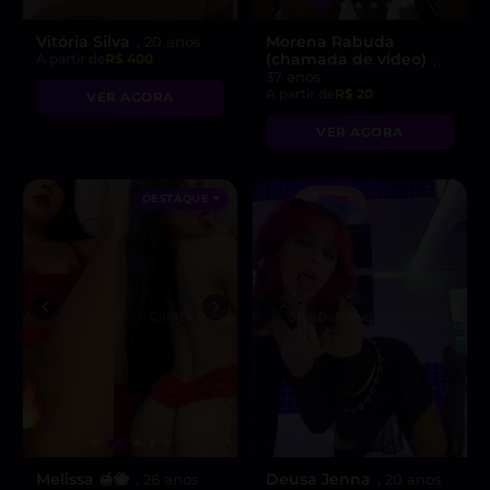
Vitória Silva
Morena Rabuda
, 20 anos
(chamada de vídeo)
A partir de
R$ 400
,
37 anos
A partir de
R$ 20
VER AGORA
VER AGORA
DESTAQUE ♥
Melissa 🍯🐝
Deusa Jenna
, 26 anos
, 20 anos