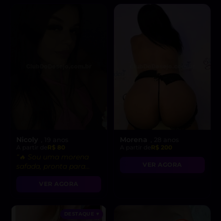
Nicoly
Morena
, 19 anos
, 28 anos
A partir de
R$ 80
A partir de
R$ 200
“🔥 Sou uma morena
VER AGORA
safada, pronta para
realizar suas fantasias
VER AGORA
mais secretas!”
DESTAQUE ♥