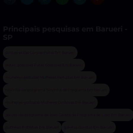
Principais pesquisas em Barueri -
SP
coroas-putas Coroas Putas Em Barueri
putas-gostosas Putas Gostosas Em Barueri
mulheres-peitudas Mulheres Peitudas Em Barueri
novinha-de-programa Novinha de Programa Em Barueri
mulheres-gostosas Mulheres Gostosas Em Barueri
garota-de-programa-de-luxo Garota de Programa de Luxo Em Barueri
putinhas Putinhas Em Barueri
garotas Garotas Em Barueri