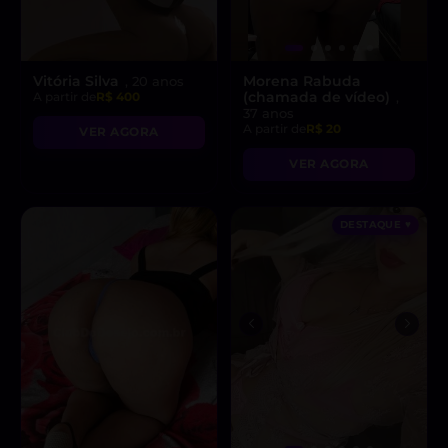
Vitória Silva
Morena Rabuda
, 20 anos
(chamada de vídeo)
A partir de
R$ 400
,
37 anos
A partir de
R$ 20
VER AGORA
VER AGORA
DESTAQUE ♥