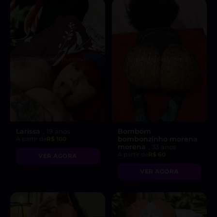
Larissa
Bombom
, 19 anos
bombonzinho morena
A partir de
R$ 100
morena
, 33 anos
A partir de
R$ 60
VER AGORA
VER AGORA