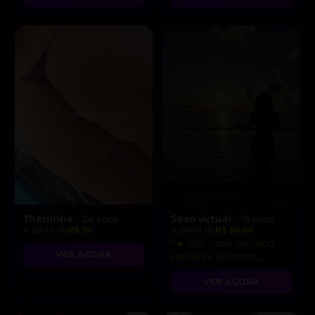
Thaísinha
Sexo virtual
, 34 anos
, 18 anos
A partir de
R$ 30
A partir de
R$ 50.00
“🔥 Sou uma morena
VER AGORA
safada e gostosa,
pronta para fetiches e
VER AGORA
vídeo chamadas
picantes!”