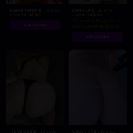
Luana Ferreira
Betty Linz
, 36 anos
, 26 anos
A partir de
R$ 100
A partir de
R$ 130
“Olá, sou a Betty Linz, a
VER AGORA
loira que vai te levar ao
êxtase com minha
VER AGORA
atitude liberal e
intensidade incrível! 😘”
Tia Valquiria
Gauchinha
, 50 anos
, 30 anos