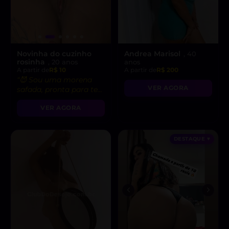
Novinha do cuzinho
Andrea Marisol
, 40
rosinha
, 20 anos
anos
A partir de
R$ 10
A partir de
R$ 200
“😈 Sou uma morena
VER AGORA
safada, pronta para te
levar ao limite do
VER AGORA
prazer!”
DESTAQUE ♥