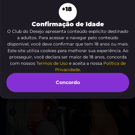
+18
Confirmação de Idade
O Club do Desejo apresenta conteúdo explícito destinado
a adultos. Para acessar e navegar pelo conteúdo
disponível, você deve confirmar que tem 18 anos ou mais.
Bruna Ferrari
Kelly tornado
, 35 anos
, 30 anos
Este site utiliza cookies para melhorar sua experiência. Ao
A partir de
R$ 10
A partir de
R$ 300
prosseguir, você declara ser maior de 18 anos, concorda
com nossos
Termos de Uso
e aceita a nossa
Política de
VER AGORA
VER AGORA
Privacidade
.
Concordo
DESTAQUE ♥