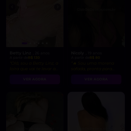
Betty Linz
Nicoly
, 26 anos
, 19 anos
A partir de
R$ 130
A partir de
R$ 80
“Olá, sou a Betty Linz, a
“🔥 Sou uma morena
loira que vai te levar ao
safada, pronta para
êxtase com minha
realizar suas fantasias
VER AGORA
VER AGORA
atitude liberal e
mais secretas!”
intensidade incrível! 😘”