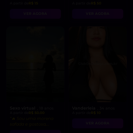
A partir de
R$ 15
A partir de
R$ 50
VER AGORA
VER AGORA
Sexo virtual
Vanderleia
, 18 anos
, 34 anos
A partir de
R$ 50.00
A partir de
R$ 10
“🔥 Sou uma morena
VER AGORA
safada e gostosa,
pronta para fetiches e