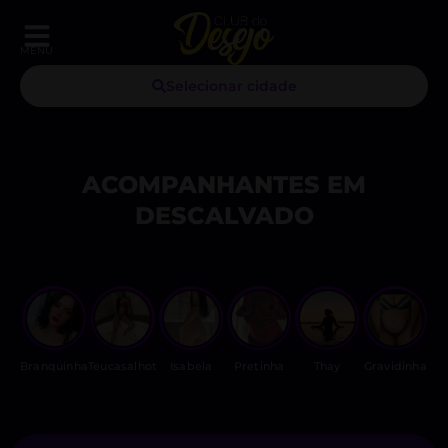
MENU
Selecionar cidade
ACOMPANHANTES EM
DESCALVADO
Branquinha
Teucasalhot
Isabela
Pretinha
Thay
Gravidinha
C