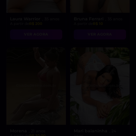
Laura Warrior
Bruna Ferrari
, 35 anos
, 35 anos
A partir de
R$ 200
A partir de
R$ 10
VER AGORA
VER AGORA
Morena
Mari baianinha
, 21 anos
, 24
A partir de
R$ 30.00
anos