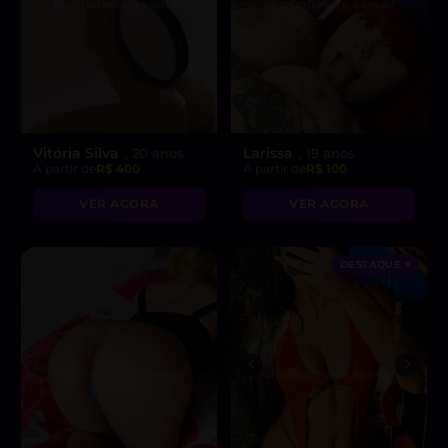
Vitória Silva
Larissa
, 20 anos
, 19 anos
A partir de
R$ 400
A partir de
R$ 100
VER AGORA
VER AGORA
DESTAQUE ♥