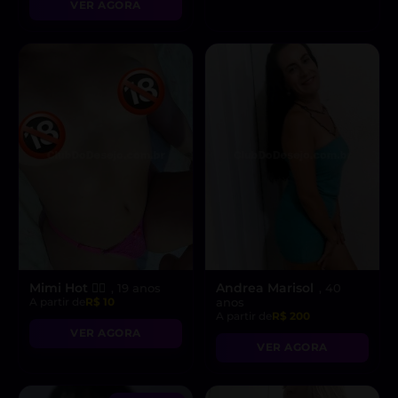
VER AGORA
vídeo chamadas
picantes!”
Mimi Hot ❤️‍🔥
Andrea Marisol
, 19 anos
, 40
A partir de
R$ 10
anos
A partir de
R$ 200
VER AGORA
VER AGORA