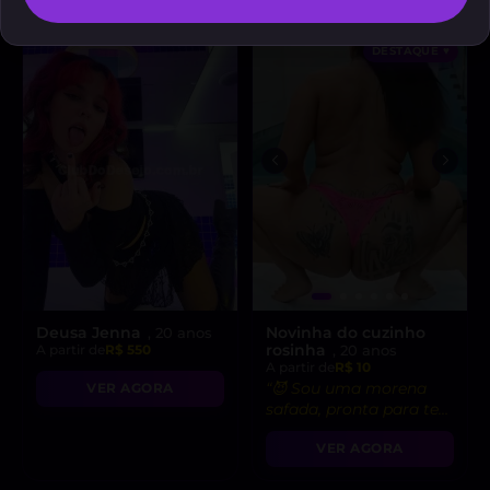
DESTAQUE ♥
Deusa Jenna
Novinha do cuzinho
, 20 anos
rosinha
A partir de
R$ 550
, 20 anos
A partir de
R$ 10
“😈 Sou uma morena
VER AGORA
safada, pronta para te
levar ao limite do
VER AGORA
prazer!”