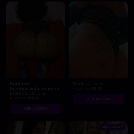
Bombom
Dani
, 40 anos
bombonzinho morena
A partir de
R$ 25
morena
, 33 anos
A partir de
R$ 60
VER AGORA
VER AGORA
DESTAQUE ♥