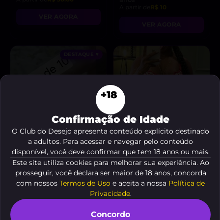
A partir de
R$ 10
VER AGORA
VER AGORA
DESTAQUE ♥
+18
Confirmação de Idade
O Club do Desejo apresenta conteúdo explícito destinado
a adultos. Para acessar e navegar pelo conteúdo
disponível, você deve confirmar que tem 18 anos ou mais.
Este site utiliza cookies para melhorar sua experiência. Ao
prosseguir, você declara ser maior de 18 anos, concorda
Shelbyloirinhanal
Amandinha Cavalcanti
, 37
com nossos
Termos de Uso
e aceita a nossa
Política de
anos
, 34 anos
Privacidade
.
A partir de
R$ 10
A partir de
R$ 25
Concordo
VER AGORA
VER AGORA