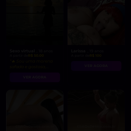
Sexo virtual
Larissa
, 18 anos
, 19 anos
A partir de
R$ 50.00
A partir de
R$ 100
“🔥 Sou uma morena
VER AGORA
safada e gostosa,
pronta para fetiches e
VER AGORA
vídeo chamadas
picantes!”