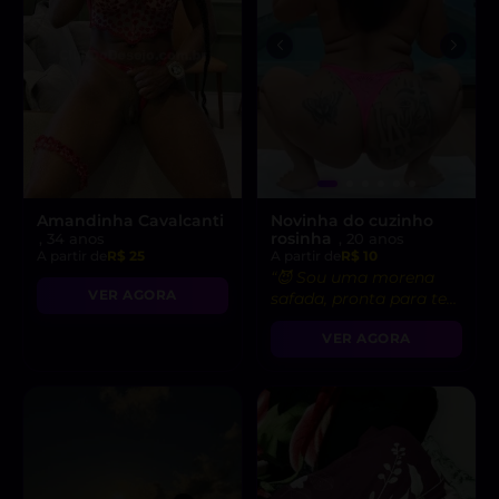
Amandinha Cavalcanti
Novinha do cuzinho
rosinha
, 34 anos
, 20 anos
A partir de
R$ 25
A partir de
R$ 10
“😈 Sou uma morena
VER AGORA
safada, pronta para te
levar ao limite do
VER AGORA
prazer!”