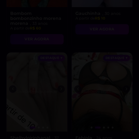
Bombom
Gauchinha
, 30 anos
bombonzinho morena
A partir de
R$ 10
morena
, 33 anos
A partir de
R$ 60
VER AGORA
VER AGORA
DESTAQUE ♥
DESTAQUE ♥
Shelbyloirinhanal
Fabiola
, 37
, 24 anos