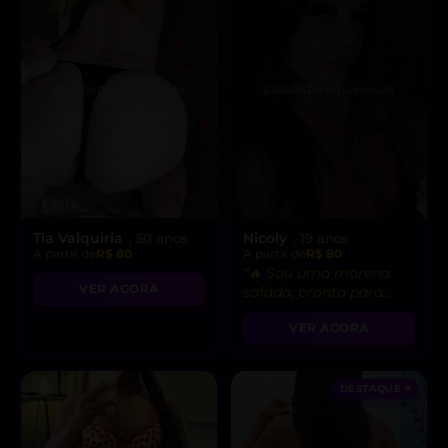
Tia Valquiria
Nicoly
, 50 anos
, 19 anos
A partir de
R$ 80
A partir de
R$ 80
“🔥 Sou uma morena
VER AGORA
safada, pronta para
realizar suas fantasias
VER AGORA
mais secretas!”
DESTAQUE ♥