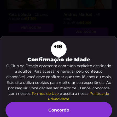
Yara peluda
Andrea Marisol
, 28 anos
, 40
A partir de
R$ 300
anos
A partir de
R$ 200
VER AGORA
VER AGORA
+18
DESTAQUE ♥
Confirmação de Idade
O Club do Desejo apresenta conteúdo explícito destinado
a adultos. Para acessar e navegar pelo conteúdo
disponível, você deve confirmar que tem 18 anos ou mais.
Este site utiliza cookies para melhorar sua experiência. Ao
prosseguir, você declara ser maior de 18 anos, concorda
com nossos
Termos de Uso
e aceita a nossa
Política de
Privacidade
.
Concordo
Morena
Melissa 🍯🐝
, 28 anos
, 26 anos