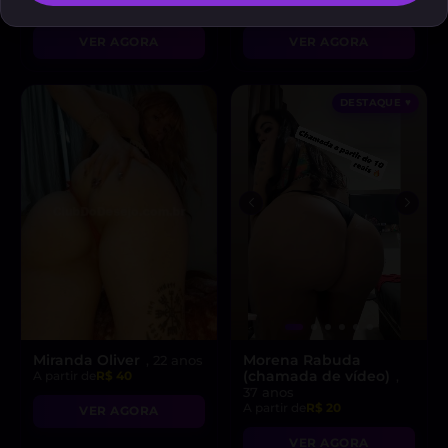
A partir de
R$ 200
A partir de
R$ 20
VER AGORA
VER AGORA
DESTAQUE ♥
Miranda Oliver
Morena Rabuda
, 22 anos
(chamada de vídeo)
A partir de
R$ 40
,
37 anos
A partir de
R$ 20
VER AGORA
VER AGORA