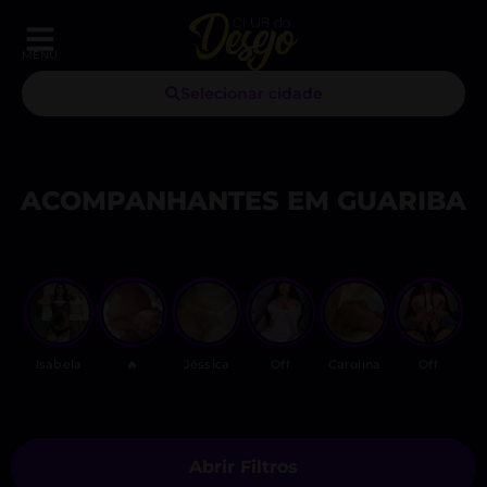
MENU
Selecionar cidade
ACOMPANHANTES EM GUARIBA
Isabela
🔥
Jéssica
Off
Carolina
Off
G
Abrir Filtros