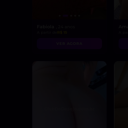
Fabiola
, 24 anos
Am
A partir de
R$ 15
A par
VER AGORA