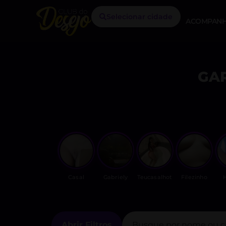
Selecionar cidade
ACOMPANH
GA
Casal
Gabriely
Teucasalhot
Filezinho
Abrir Filtros