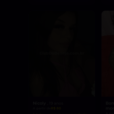
Nicoly
, 19 anos
Bom
mor
A partir de
R$ 80
A par