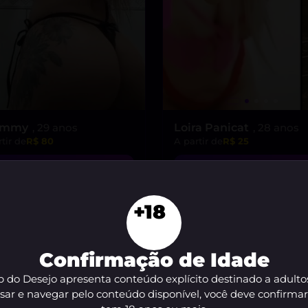
ammy
, 29 anos
Loira Panicat
, 28 anos
tir de
R$ 80
A partir de
R$ 25
VER AGORA
VER AGORA
+18
Confirmação de Idade
 do Desejo apresenta conteúdo explícito destinado a adulto
sar e navegar pelo conteúdo disponível, você deve confirma