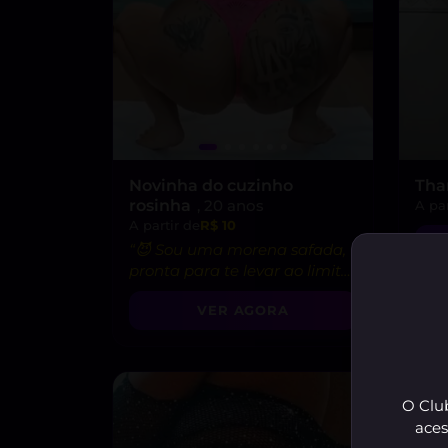
Novinha do cuzinho
Th
rosinha
, 20 anos
A par
A partir de
R$ 10
“😈 Sou uma morena safada,
pronta para te levar ao limite
do prazer!”
VER AGORA
O Club
aces