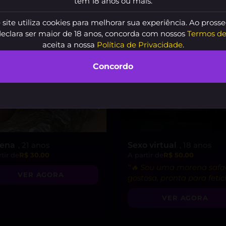
tem 18 anos ou mais.
 site utiliza cookies para melhorar sua experiência. Ao prosse
declara ser maior de 18 anos, concorda com nossos
Termos de
aceita a nossa
Política de Privacidade
.
Concordo
rena
, 21 anos
Sexo virtual
, 18 anos
tir de
R$ 30.00
A partir de
R$ 50.00
“🔥 Sou uma morena safa
VER AGORA
gostosa, pronta para feti
e vídeo chamadas picante
VER AGORA