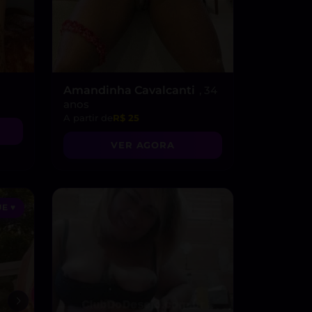
Amandinha Cavalcanti
, 34
anos
A partir de
R$ 25
VER AGORA
E ♥