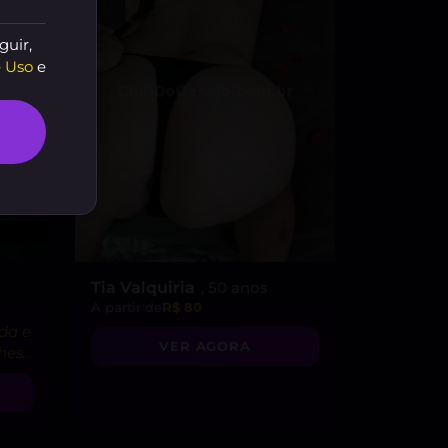
guir,
 Uso
e
Tia Valquiria
, 50 anos
A partir de
R$ 80
da e
VER AGORA
ches
s!”