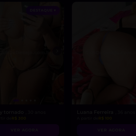
DESTAQUE ♥
ly tornado
, 30 anos
Luana Ferreira
, 36 anos
tir de
R$ 300
A partir de
R$ 100
VER AGORA
VER AGORA