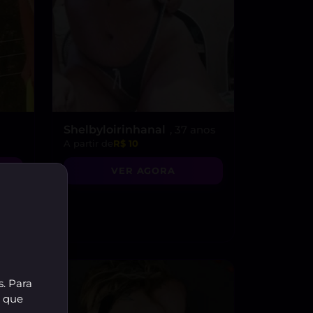
Shelbyloirinhanal
, 37 anos
A partir de
R$ 10
VER AGORA
s. Para
r que