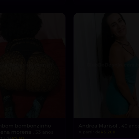
bom bombonzinho
Andrea Marisol
, 40 ano
ena morena
, 33 anos
A partir de
R$ 200
tir de
R$ 60