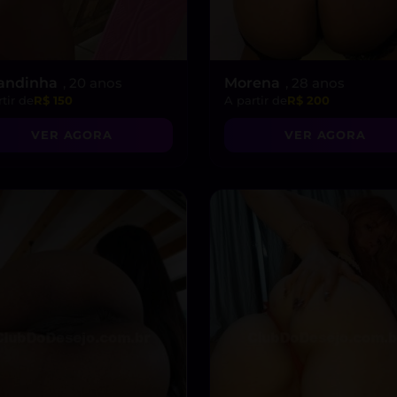
andinha
, 20 anos
Morena
, 28 anos
tir de
R$ 150
A partir de
R$ 200
VER AGORA
VER AGORA