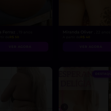
a Ferraz
, 19 anos
Miranda Oliver
, 22 anos
tir de
R$ 50
A partir de
R$ 40
VER AGORA
VER AGORA
DESTAQU