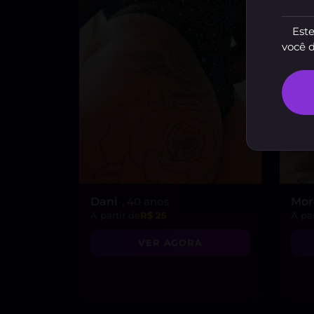
Este
você 
Dani
, 40 anos
Mo
A partir de
R$ 25
A par
VER AGORA