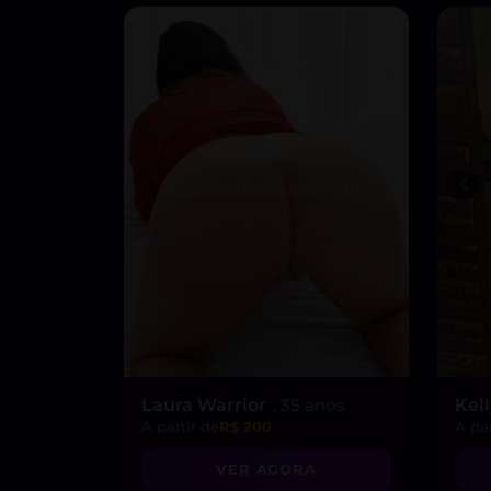
Laura Warrior
, 35 anos
Kel
A partir de
R$ 200
A par
VER AGORA