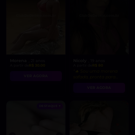
Morena
Nicoly
, 21 anos
, 19 anos
A partir de
R$ 30.00
A partir de
R$ 80
“🔥 Sou uma morena
VER AGORA
safada, pronta para
realizar suas fantasias
VER AGORA
mais secretas!”
DESTAQUE ♥