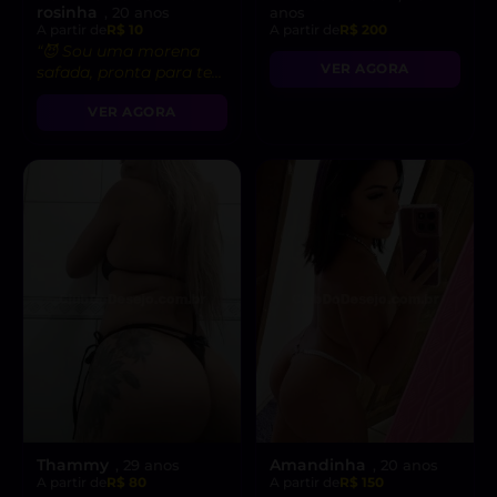
rosinha
, 20 anos
anos
A partir de
R$ 10
A partir de
R$ 200
“😈 Sou uma morena
VER AGORA
safada, pronta para te
levar ao limite do
VER AGORA
prazer!”
Thammy
Amandinha
, 29 anos
, 20 anos
A partir de
R$ 80
A partir de
R$ 150