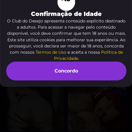
Confirmação de Idade
O Club do Desejo apresenta conteúdo explícito destinado
a adultos. Para acessar e navegar pelo conteúdo
Gauchinha
Morena
, 30 anos
, 28 anos
disponível, você deve confirmar que tem 18 anos ou mais.
A partir de
R$ 10
A partir de
R$ 200
Este site utiliza cookies para melhorar sua experiência. Ao
VER AGORA
VER AGORA
prosseguir, você declara ser maior de 18 anos, concorda
com nossos
Termos de Uso
e aceita a nossa
Política de
Privacidade
.
Concordo