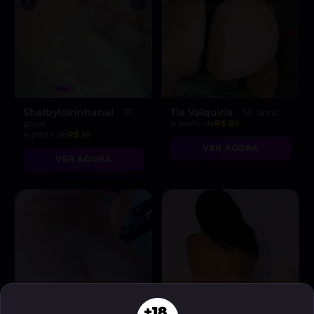
Shelbyloirinhanal
Tia Valquiria
, 37
, 50 anos
anos
A partir de
R$ 80
A partir de
R$ 10
VER AGORA
VER AGORA
+18