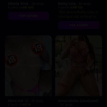
Vitória Silva
Betty Linz
, 20 anos
, 26 anos
A partir de
R$ 400
A partir de
R$ 130
“Olá, sou a Betty Linz, a
VER AGORA
loira que vai te levar ao
êxtase com minha
VER AGORA
atitude liberal e
intensidade incrível! 😘”
Mimi Hot ❤️‍🔥
Amandinha Cavalcanti
, 19 anos
A partir de
R$ 10
, 34 anos