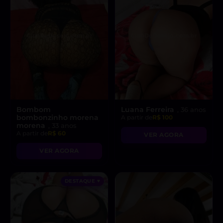
Bombom
Luana Ferreira
, 36 anos
bombonzinho morena
A partir de
R$ 100
morena
, 33 anos
A partir de
R$ 60
VER AGORA
VER AGORA
DESTAQUE ♥