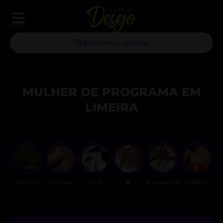
MENU
Selecionar cidade
MULHER DE PROGRAMA EM
LIMEIRA
Gabriely
Marcela
Casal
🔥
Teucasalhot
LUNNA
S