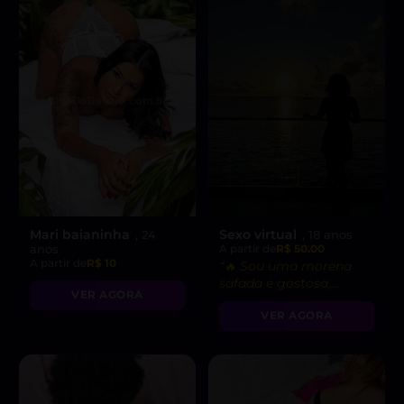
Mari baianinha
Sexo virtual
, 24
, 18 anos
anos
A partir de
R$ 50.00
A partir de
R$ 10
“🔥 Sou uma morena
safada e gostosa,
VER AGORA
pronta para fetiches e
VER AGORA
vídeo chamadas
picantes!”