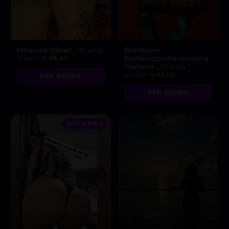
Miranda Oliver
Bombom
, 22 anos
bombonzinho morena
A partir de
R$ 40
morena
, 33 anos
A partir de
R$ 60
VER AGORA
VER AGORA
DESTAQUE ♥