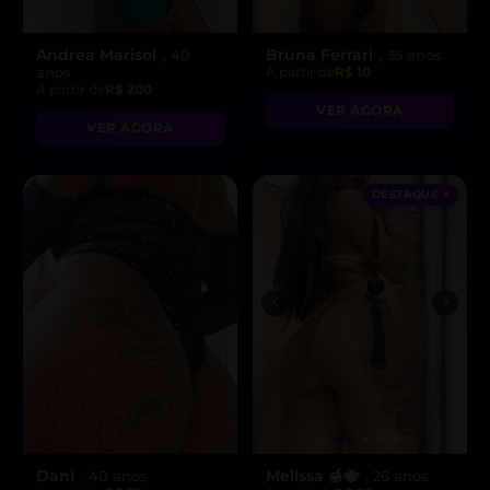
Andrea Marisol
Bruna Ferrari
, 40
, 35 anos
anos
A partir de
R$ 10
A partir de
R$ 200
VER AGORA
VER AGORA
DESTAQUE ♥
Dani
Melissa 🍯🐝
, 40 anos
, 26 anos