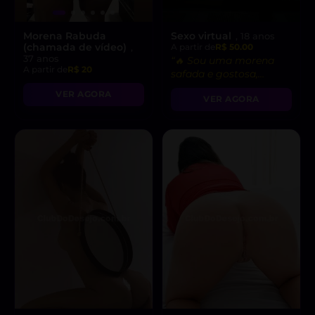
Morena Rabuda
Sexo virtual
, 18 anos
(chamada de vídeo)
,
A partir de
R$ 50.00
37 anos
“🔥 Sou uma morena
A partir de
R$ 20
safada e gostosa,
pronta para fetiches e
VER AGORA
VER AGORA
vídeo chamadas
picantes!”