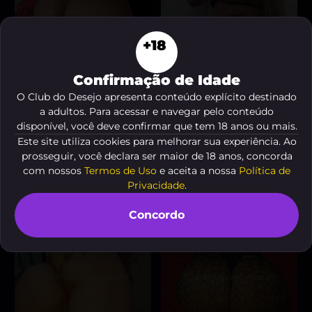
+18
Confirmação de Idade
O Club do Desejo apresenta conteúdo explícito destinado
a adultos. Para acessar e navegar pelo conteúdo
Luana Ferreira
Thammy
, 36 anos
, 29 anos
disponível, você deve confirmar que tem 18 anos ou mais.
A partir de
R$ 100
A partir de
R$ 80
Este site utiliza cookies para melhorar sua experiência. Ao
prosseguir, você declara ser maior de 18 anos, concorda
VER AGORA
VER AGORA
com nossos
Termos de Uso
e aceita a nossa
Política de
Privacidade
.
Concordo