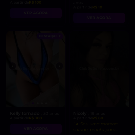
A partir de
R$ 100
anos
A partir de
R$ 10
VER AGORA
VER AGORA
DESTAQUE ♥
Kelly tornado
Nicoly
, 30 anos
, 19 anos
A partir de
R$ 300
A partir de
R$ 80
“🔥 Sou uma morena
VER AGORA
safada, pronta para