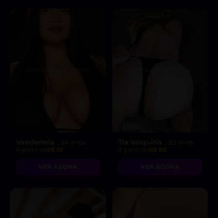
Vanderleia
Tia Valquiria
, 34 anos
, 50 anos
A partir de
R$ 10
A partir de
R$ 80
VER AGORA
VER AGORA