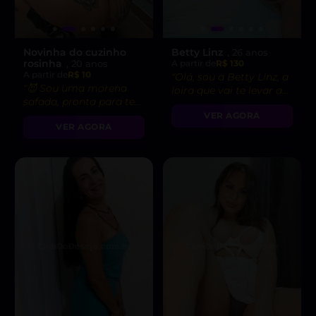
Novinha do cuzinho
Betty Linz
, 26 anos
rosinha
, 20 anos
A partir de
R$ 130
A partir de
R$ 10
“Olá, sou a Betty Linz, a
“😈 Sou uma morena
loira que vai te levar ao
safada, pronta para te
êxtase com minha
levar ao limite do
VER AGORA
atitude liberal e
VER AGORA
prazer!”
intensidade incrível! 😘”