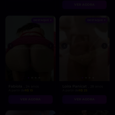
realizar suas fantasias
VER AGORA
mais secretas!”
DESTAQUE ♥
DESTAQUE ♥
Fabiola
Loira Panicat
, 24 anos
, 28 anos
A partir de
R$ 15
A partir de
R$ 25
VER AGORA
VER AGORA