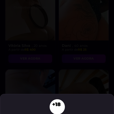
Vitória Silva
Dani
, 20 anos
, 40 anos
A partir de
R$ 400
A partir de
R$ 25
VER AGORA
VER AGORA
+18