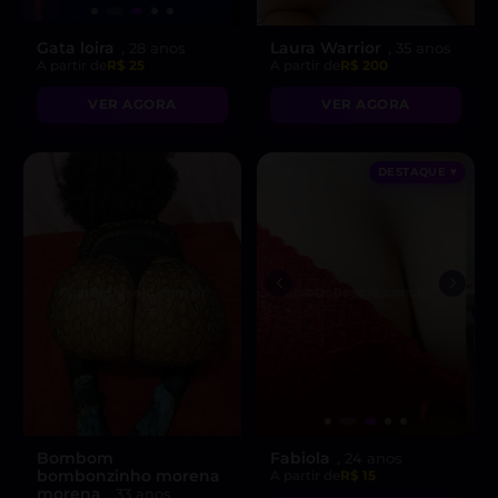
Gata loira
Laura Warrior
, 28 anos
, 35 anos
A partir de
R$ 25
A partir de
R$ 200
VER AGORA
VER AGORA
DESTAQUE ♥
Bombom
Fabiola
, 24 anos
bombonzinho morena
A partir de
R$ 15
morena
, 33 anos