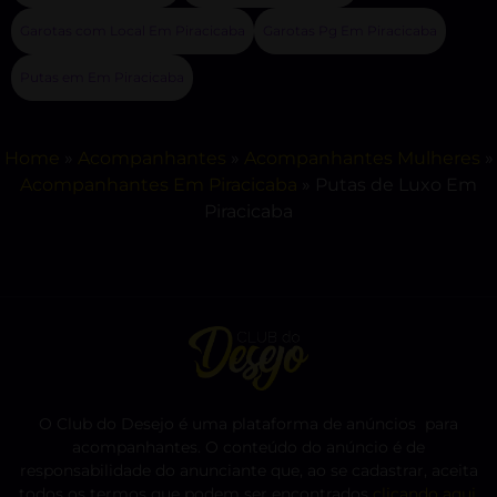
Garotas com Local Em Piracicaba
Garotas Pg Em Piracicaba
Putas em Em Piracicaba
Home
»
Acompanhantes
»
Acompanhantes Mulheres
»
Acompanhantes Em Piracicaba
»
Putas de Luxo Em
Piracicaba
O Club do Desejo é uma plataforma de anúncios para
acompanhantes. O conteúdo do anúncio é de
responsabilidade do anunciante que, ao se cadastrar, aceita
todos os termos que podem ser encontrados
clicando aqui
.