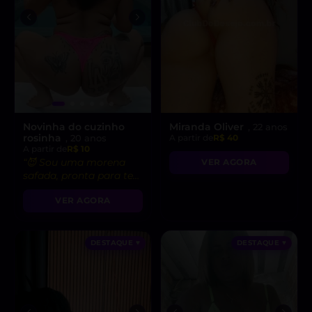
Novinha do cuzinho
Miranda Oliver
, 22 anos
rosinha
, 20 anos
A partir de
R$ 40
A partir de
R$ 10
“😈 Sou uma morena
VER AGORA
safada, pronta para te
levar ao limite do
VER AGORA
prazer!”
DESTAQUE ♥
DESTAQUE ♥