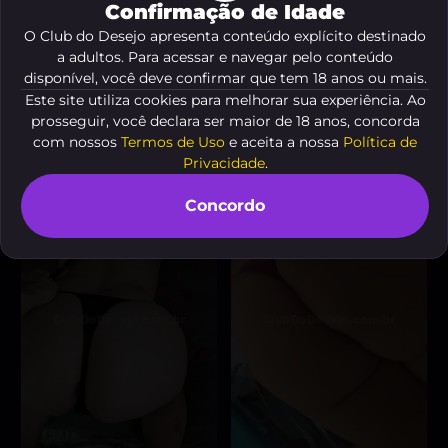
Confirmação de Idade
O Club do Desejo apresenta conteúdo explícito destinado
a adultos. Para acessar e navegar pelo conteúdo
disponível, você deve confirmar que tem 18 anos ou mais.
Este site utiliza cookies para melhorar sua experiência. Ao
Gauchinha
Júlia Ferraz
, 30 anos
, 19 anos
A partir de
R$ 10
A partir de
R$ 50
prosseguir, você declara ser maior de 18 anos, concorda
com nossos
Termos de Uso
e aceita a nossa
Política de
VER AGORA
VER AGORA
Privacidade
.
Concordo