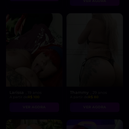
VER AGORA
Larissa
Thammy
, 19 anos
, 29 anos
A partir de
R$ 100
A partir de
R$ 80
VER AGORA
VER AGORA