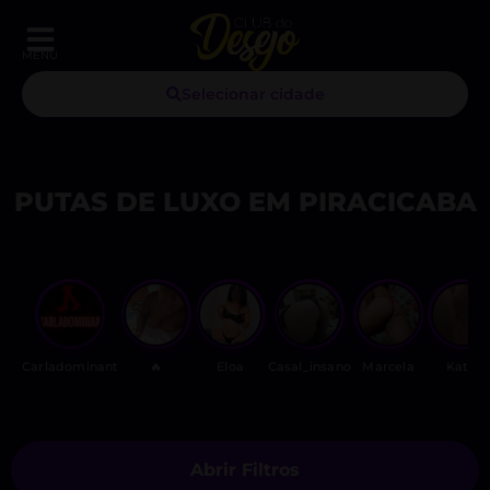
MENU
Selecionar cidade
PUTAS DE LUXO EM PIRACICABA
Carladominant
🔥
Eloa
Casal_insano
Marcela
Katia
Abrir Filtros