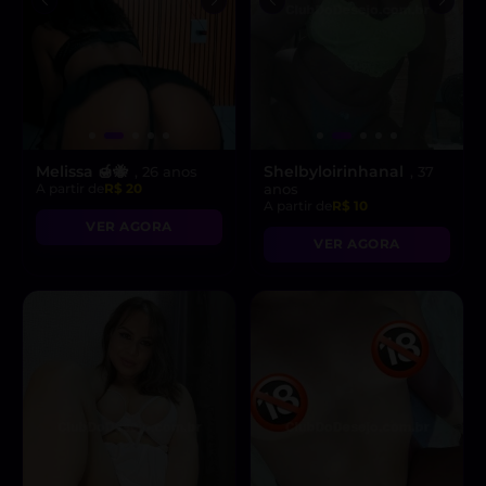
Melissa 🍯🐝
Shelbyloirinhanal
, 26 anos
, 37
A partir de
R$ 20
anos
A partir de
R$ 10
VER AGORA
VER AGORA