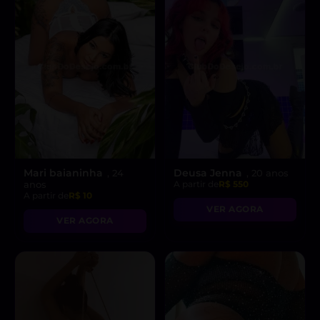
Mari baianinha
Deusa Jenna
, 24
, 20 anos
anos
A partir de
R$ 550
A partir de
R$ 10
VER AGORA
VER AGORA