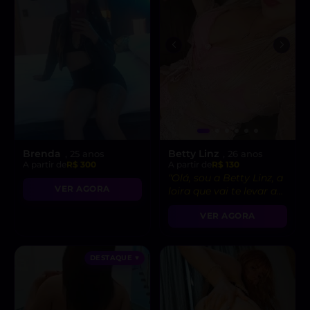
Brenda
Betty Linz
, 25 anos
, 26 anos
A partir de
R$ 300
A partir de
R$ 130
“Olá, sou a Betty Linz, a
VER AGORA
loira que vai te levar ao
êxtase com minha
VER AGORA
atitude liberal e
intensidade incrível! 😘”
DESTAQUE ♥