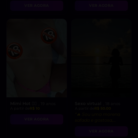
VER AGORA
VER AGORA
Mimi Hot ❤️‍🔥
Sexo virtual
, 19 anos
, 18 anos
A partir de
R$ 10
A partir de
R$ 50.00
“🔥 Sou uma morena
VER AGORA
safada e gostosa,
pronta para fetiches e
VER AGORA
vídeo chamadas
picantes!”