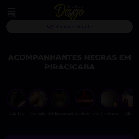
MENU
Selecionar cidade
ACOMPANHANTES NEGRAS EM
PIRACICABA
Gabriely
Marcela
Gothravensz
Carladominant
Silenciosa
Clara