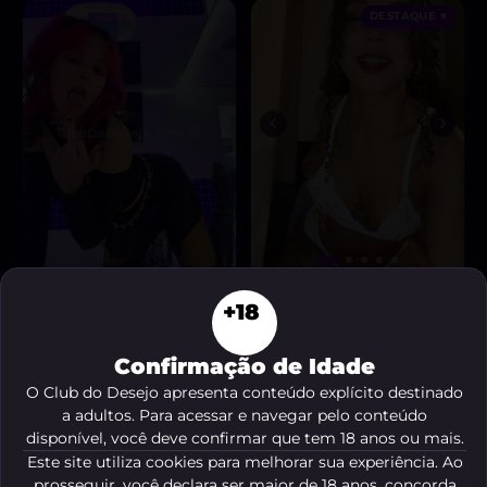
DESTAQUE ♥
Deusa Jenna
Melissa 🍯🐝
, 20 anos
, 26 anos
+18
A partir de
R$ 550
A partir de
R$ 20
VER AGORA
VER AGORA
Confirmação de Idade
O Club do Desejo apresenta conteúdo explícito destinado
a adultos. Para acessar e navegar pelo conteúdo
disponível, você deve confirmar que tem 18 anos ou mais.
Este site utiliza cookies para melhorar sua experiência. Ao
prosseguir, você declara ser maior de 18 anos, concorda