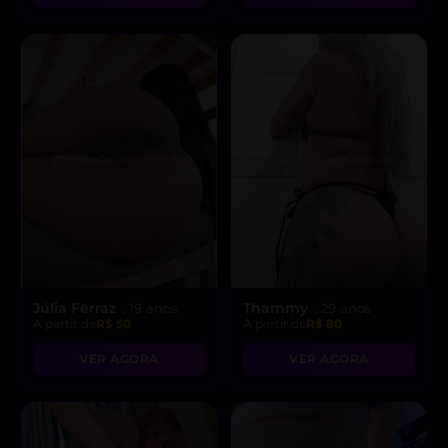
Júlia Ferraz
Thammy
, 19 anos
, 29 anos
A partir de
R$ 50
A partir de
R$ 80
VER AGORA
VER AGORA