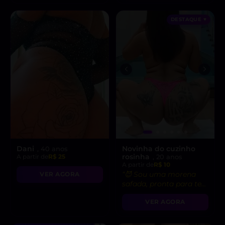
DESTAQUE ♥
Dani
Novinha do cuzinho
, 40 anos
rosinha
A partir de
R$ 25
, 20 anos
A partir de
R$ 10
“😈 Sou uma morena
VER AGORA
safada, pronta para te
levar ao limite do
VER AGORA
prazer!”