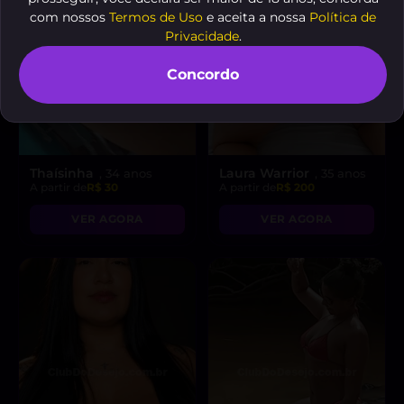
com nossos
Termos de Uso
e aceita a nossa
Política de
Privacidade
.
Concordo
Thaísinha
Laura Warrior
, 34 anos
, 35 anos
A partir de
R$ 30
A partir de
R$ 200
VER AGORA
VER AGORA