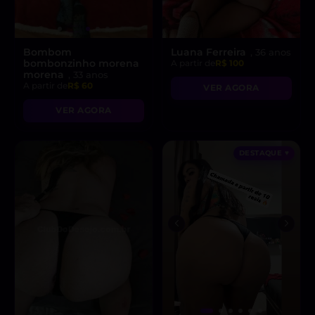
Bombom
Luana Ferreira
, 36 anos
bombonzinho morena
A partir de
R$ 100
morena
, 33 anos
A partir de
R$ 60
VER AGORA
VER AGORA
DESTAQUE ♥