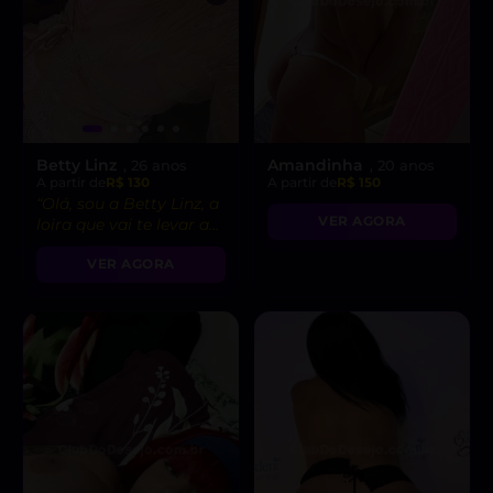
Betty Linz
Amandinha
, 26 anos
, 20 anos
A partir de
R$ 130
A partir de
R$ 150
“Olá, sou a Betty Linz, a
VER AGORA
loira que vai te levar ao
êxtase com minha
VER AGORA
atitude liberal e
intensidade incrível! 😘”