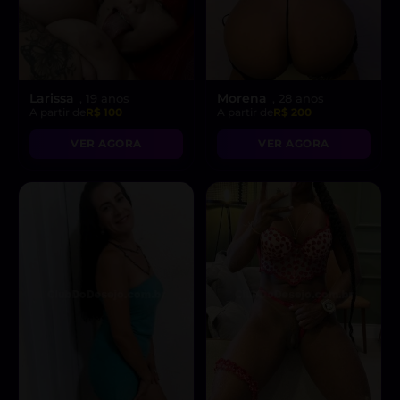
Larissa
Morena
, 19 anos
, 28 anos
A partir de
R$ 100
A partir de
R$ 200
VER AGORA
VER AGORA