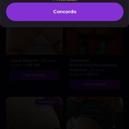
Concordo
Laura Warrior
Bombom
, 35 anos
bombonzinho morena
A partir de
R$ 200
morena
, 33 anos
A partir de
R$ 60
VER AGORA
VER AGORA
DESTAQUE ♥