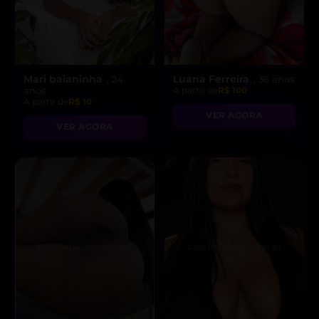
Mari baianinha
Luana Ferreira
, 24
, 36 anos
anos
A partir de
R$ 100
A partir de
R$ 10
VER AGORA
VER AGORA