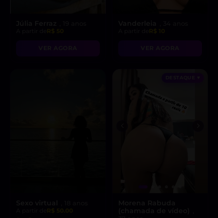
Júlia Ferraz
Vanderleia
, 19 anos
, 34 anos
A partir de
R$ 50
A partir de
R$ 10
VER AGORA
VER AGORA
DESTAQUE ♥
Sexo virtual
Morena Rabuda
, 18 anos
(chamada de vídeo)
A partir de
R$ 50.00
,