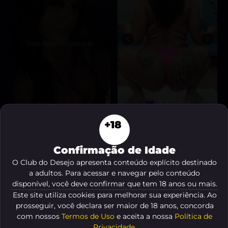
Nicoly
Novinha do cuzinho
, 19 anos
+18
rosinha
A partir de
R$ 80
, 20 anos
A partir de
R$ 10
“🔥 Sou uma morena
“😈 Sou uma morena
safada, pronta para
Confirmação de Idade
safada, pronta para te
realizar suas fantasias
O Club do Desejo apresenta conteúdo explícito destinado
levar ao limite do
VER AGORA
mais secretas!”
a adultos. Para acessar e navegar pelo conteúdo
VER AGORA
prazer!”
disponível, você deve confirmar que tem 18 anos ou mais.
Este site utiliza cookies para melhorar sua experiência. Ao
prosseguir, você declara ser maior de 18 anos, concorda
com nossos
Termos de Uso
e aceita a nossa
Política de
Privacidade
.