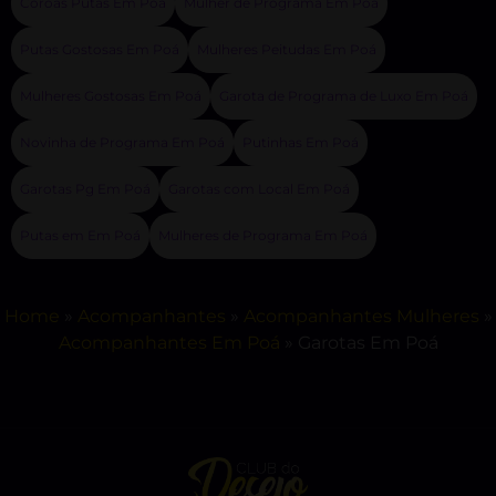
Coroas Putas Em Poá
Mulher de Programa Em Poá
Putas Gostosas Em Poá
Mulheres Peitudas Em Poá
Mulheres Gostosas Em Poá
Garota de Programa de Luxo Em Poá
Novinha de Programa Em Poá
Putinhas Em Poá
Garotas Pg Em Poá
Garotas com Local Em Poá
Putas em Em Poá
Mulheres de Programa Em Poá
Home
»
Acompanhantes
»
Acompanhantes Mulheres
»
Acompanhantes Em Poá
»
Garotas Em Poá