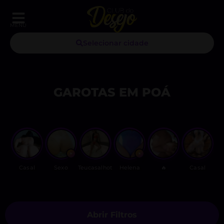
MENU
Selecionar cidade
GAROTAS EM POÁ
Casal
Sexo
Teucasalhot
Helena
🔥
Casal
Abrir Filtros