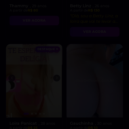
Thammy
Betty Linz
, 29 anos
, 26 anos
A partir de
R$ 80
A partir de
R$ 130
“Olá, sou a Betty Linz, a
VER AGORA
loira que vai te levar ao
êxtase com minha
VER AGORA
atitude liberal e
intensidade incrível! 😘”
DESTAQUE ♥
Loira Panicat
Gauchinha
, 28 anos
, 30 anos
A partir de
R$ 25
A partir de
R$ 10