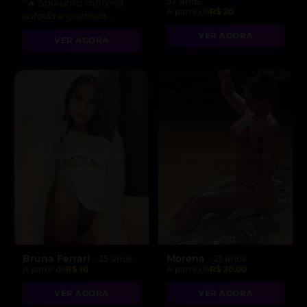
37 anos
“🔥 Sou uma morena
A partir de
R$ 20
safada e gostosa,
pronta para fetiches e
VER AGORA
VER AGORA
vídeo chamadas
picantes!”
Bruna Ferrari
Morena
, 35 anos
, 21 anos
A partir de
R$ 10
A partir de
R$ 30.00
VER AGORA
VER AGORA