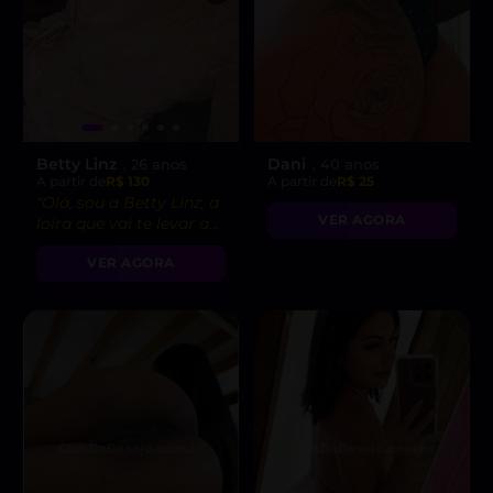
Betty Linz
Dani
, 26 anos
, 40 anos
A partir de
R$ 130
A partir de
R$ 25
“Olá, sou a Betty Linz, a
VER AGORA
loira que vai te levar ao
êxtase com minha
VER AGORA
atitude liberal e
intensidade incrível! 😘”