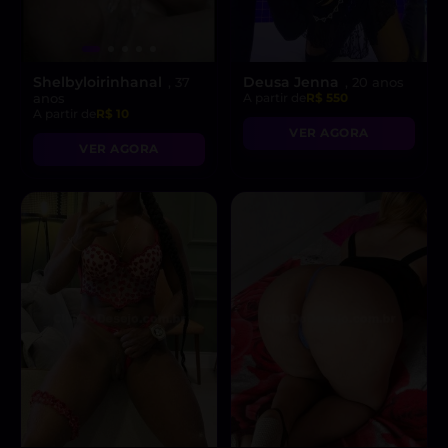
Shelbyloirinhanal
Deusa Jenna
, 37
, 20 anos
anos
A partir de
R$ 550
A partir de
R$ 10
VER AGORA
VER AGORA