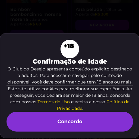
Bombom
Yara peluda
, 28 anos
bombonzinho morena
A partir de
R$ 300
morena
, 33 anos
A partir de
R$ 60
VER AGORA
VER AGORA
+18
DESTAQUE ♥
Confirmação de Idade
O Club do Desejo apresenta conteúdo explícito destinado
a adultos. Para acessar e navegar pelo conteúdo
disponível, você deve confirmar que tem 18 anos ou mais.
Este site utiliza cookies para melhorar sua experiência. Ao
prosseguir, você declara ser maior de 18 anos, concorda
com nossos
Termos de Uso
e aceita a nossa
Política de
Privacidade
.
Concordo
Morena Rabuda
Vanderleia
, 34 anos
(chamada de vídeo)
,
A partir de
R$ 10