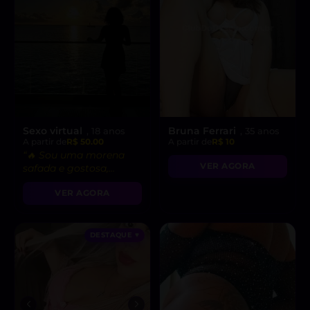
Sexo virtual
Bruna Ferrari
, 18 anos
, 35 anos
A partir de
R$ 50.00
A partir de
R$ 10
“🔥 Sou uma morena
VER AGORA
safada e gostosa,
pronta para fetiches e
VER AGORA
vídeo chamadas
picantes!”
DESTAQUE ♥