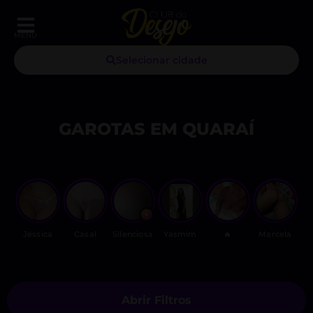
MENU
Selecionar cidade
GAROTAS EM QUARAÍ
Jéssica
Casal
Silenciosa
Yasmim
🔥
Marcela
Abrir Filtros