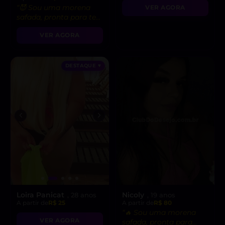
“😈 Sou uma morena
VER AGORA
safada, pronta para te
levar ao limite do
VER AGORA
prazer!”
DESTAQUE ♥
Loira Panicat
Nicoly
, 28 anos
, 19 anos
A partir de
R$ 25
A partir de
R$ 80
“🔥 Sou uma morena
VER AGORA
safada, pronta para