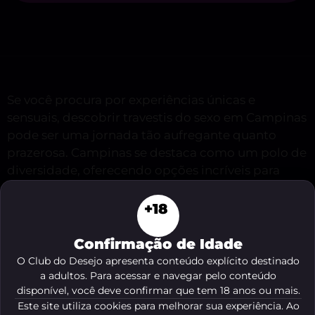
Se você procura por experiências únicas e
sensuais, descobrir travestis do sexo em Campinas
pode ser uma jornada tão aufregante quanto
prazerosa. Campinas se destaca como um polo de
diversidade, oferecendo opções incríveis para
quem quer explorar novas sensações com
respeito, confiança e total discrição. No Club Do
+18
Desejo, você encontra as melhores informações e
dicas para viver intensamente seus desejos,
Confirmação de Idade
curtindo cada momento com o máximo de
O Club do Desejo apresenta conteúdo explícito destinado
prazer.
a adultos. Para acessar e navegar pelo conteúdo
disponível, você deve confirmar que tem 18 anos ou mais.
Este site utiliza cookies para melhorar sua experiência. Ao