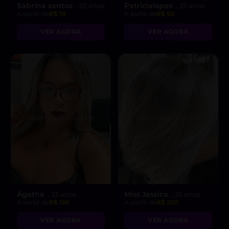
Sabrina santos
Patricialopes
, 22 anos
, 25 anos
A partir de
R$ 10
A partir de
R$ 50
VER AGORA
VER AGORA
Àgatha
Miss Jessica
, 23 anos
, 25 anos
A partir de
R$ 150
A partir de
R$ 200
VER AGORA
VER AGORA