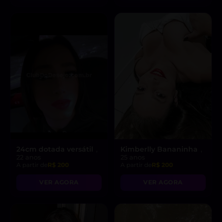
24cm dotada versátil
Kimberlly Bananinha
,
,
22 anos
25 anos
A partir de
R$ 200
A partir de
R$ 200
VER AGORA
VER AGORA