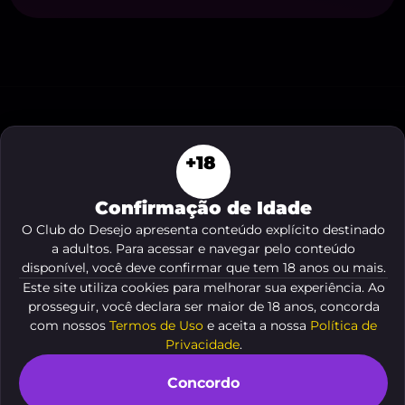
Buscar por travestis dotada em Campinas está se
+18
tornando cada vez mais comum para quem
deseja novas experiências, sem complicação e
Confirmação de Idade
com toda descrição que o momento pede. No
O Club do Desejo apresenta conteúdo explícito destinado
Club Do Desejo, você descobre um ambiente
a adultos. Para acessar e navegar pelo conteúdo
onde a fantasia toma forma, conectando pessoas
disponível, você deve confirmar que tem 18 anos ou mais.
autênticas e sedutoras. Se você procura aventura,
Este site utiliza cookies para melhorar sua experiência. Ao
sensualidade e um toque de ousadia, veio ao lugar
prosseguir, você declara ser maior de 18 anos, concorda
certo.
com nossos
Termos de Uso
e aceita a nossa
Política de
Privacidade
.
Veja o resumo deste conteúdo
Concordo