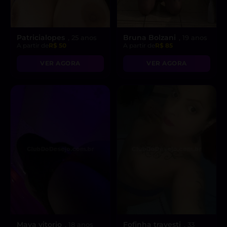
Patricialopes
Bruna Bolzani
, 25 anos
, 19 anos
A partir de
R$ 50
A partir de
R$ 85
VER AGORA
VER AGORA
Maya vitorio
Fofinha travesti
, 18 anos
, 33