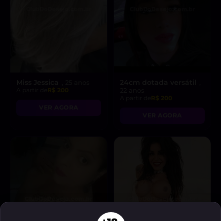
Miss Jessica
24cm dotada versátil
, 25 anos
,
A partir de
R$ 200
22 anos
A partir de
R$ 200
VER AGORA
VER AGORA