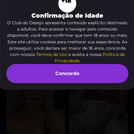
+18
Confirmação de Idade
O Club do Desejo apresenta conteúdo explícito destinado
a adultos. Para acessar e navegar pelo conteúdo
Fofinha travesti
Trans500
, 33
, 20 anos
disponível, você deve confirmar que tem 18 anos ou mais.
anos
A partir de
R$ 10
A partir de
R$ 130
Este site utiliza cookies para melhorar sua experiência. Ao
VER AGORA
prosseguir, você declara ser maior de 18 anos, concorda
VER AGORA
com nossos
Termos de Uso
e aceita a nossa
Política de
Privacidade
.
Concordo