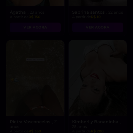
Àgatha
Sabrina santos
, 23 anos
, 22 anos
A partir de
R$ 150
A partir de
R$ 10
VER AGORA
VER AGORA
Pietra Vasconcelos
Kimberlly Bananinha
, 21
,
anos
25 anos
A partir de
R$ 350
A partir de
R$ 200