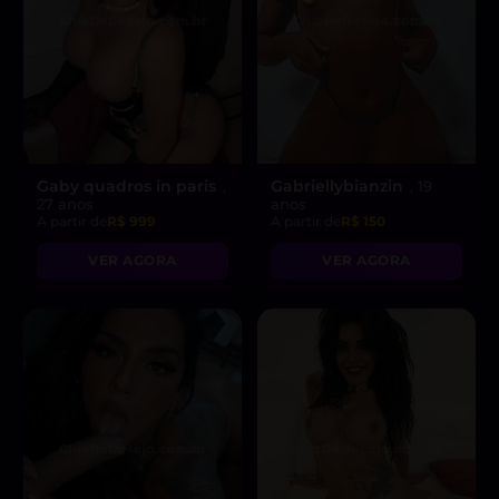
Gaby quadros in paris
Gabriellybianzin
,
, 19
27 anos
anos
A partir de
R$ 999
A partir de
R$ 150
VER AGORA
VER AGORA