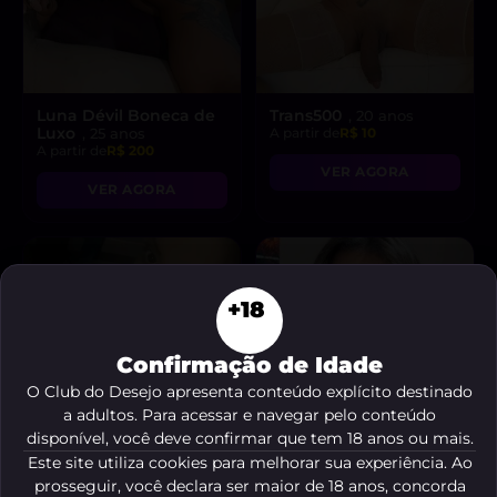
Luna Dévil Boneca de
Trans500
, 20 anos
Luxo
, 25 anos
A partir de
R$ 10
A partir de
R$ 200
VER AGORA
VER AGORA
+18
Confirmação de Idade
O Club do Desejo apresenta conteúdo explícito destinado
a adultos. Para acessar e navegar pelo conteúdo
disponível, você deve confirmar que tem 18 anos ou mais.
Este site utiliza cookies para melhorar sua experiência. Ao
prosseguir, você declara ser maior de 18 anos, concorda