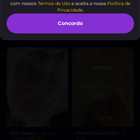
com nossos
Termos de Uso
e aceita a nossa
Política de
Privacidade
.
Fofinha travesti
Àgatha
, 33
, 23 anos
anos
A partir de
R$ 150
Concordo
A partir de
R$ 130
VER AGORA
VER AGORA
Miss Jessica
Pietra Vasconcelos
, 25 anos
, 21
A partir de
R$ 200
anos