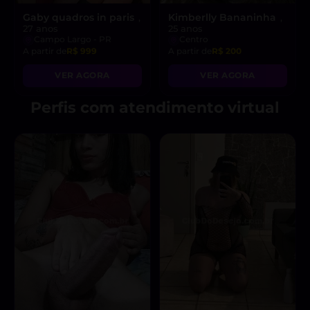
Gaby quadros in paris
Kimberlly Bananinha
,
,
27 anos
25 anos
Campo Largo - PR
Centro
A partir de
R$ 999
A partir de
R$ 200
VER AGORA
VER AGORA
Perfis com atendimento virtual