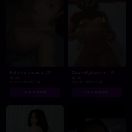
Fofinha travesti
Gabriellybianzin
, 33
, 19
anos
anos
A partir de
R$ 130
A partir de
R$ 150
VER AGORA
VER AGORA