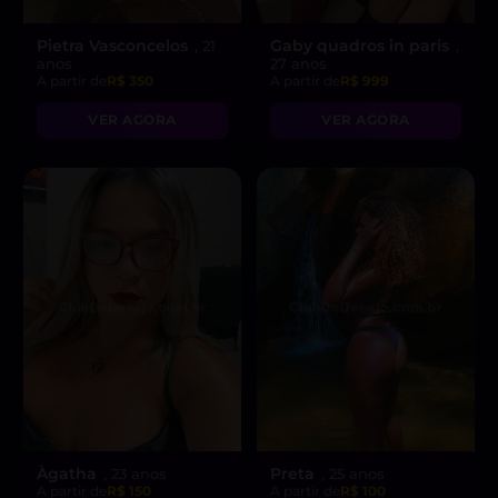
Pietra Vasconcelos
Gaby quadros in paris
, 21
,
anos
27 anos
A partir de
R$ 350
A partir de
R$ 999
VER AGORA
VER AGORA
Àgatha
Preta
, 23 anos
, 25 anos
A partir de
R$ 150
A partir de
R$ 100