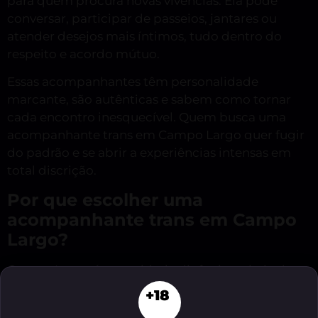
para quem procura novas vivências. Ela pode
conversar, participar de passeios, jantares ou
atender desejos mais íntimos, tudo dentro do
respeito e acordo mútuo.
Essas acompanhantes têm personalidade
marcante, são autênticas e sabem como tornar
cada encontro inesquecível. Quem busca uma
acompanhante trans em Campo Largo quer fugir
do padrão e se abrir a experiências intensas em
total discrição.
Por que escolher uma
acompanhante trans em Campo
Largo?
Campo Largo é uma cidade dinâmica, cheia de
pessoas livres de preconceitos. Escolher uma
+18
acompanhante trans demonstra atitude e vontade