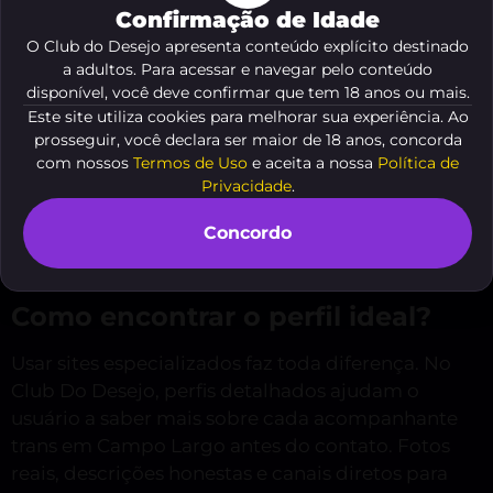
de explorar o novo. Os perfis disponíveis no Club
Confirmação de Idade
Do Desejo mostram charme, sensualidade e alto
O Club do Desejo apresenta conteúdo explícito destinado
astral que só quem se sente bem consigo mesma
a adultos. Para acessar e navegar pelo conteúdo
pode transmitir.
disponível, você deve confirmar que tem 18 anos ou mais.
Este site utiliza cookies para melhorar sua experiência. Ao
Além do prazer, quem procura uma
prosseguir, você declara ser maior de 18 anos, concorda
acompanhante trans encontra diálogo, confiança
com nossos
Termos de Uso
e aceita a nossa
Política de
Privacidade
.
e conexão verdadeira. As acompanhantes da
região são conhecidas pela simpatia e
Concordo
compromisso com o bem-estar do cliente,
elevando a experiência a outro nível.
Como encontrar o perfil ideal?
Usar sites especializados faz toda diferença. No
Club Do Desejo, perfis detalhados ajudam o
usuário a saber mais sobre cada acompanhante
trans em Campo Largo antes do contato. Fotos
reais, descrições honestas e canais diretos para