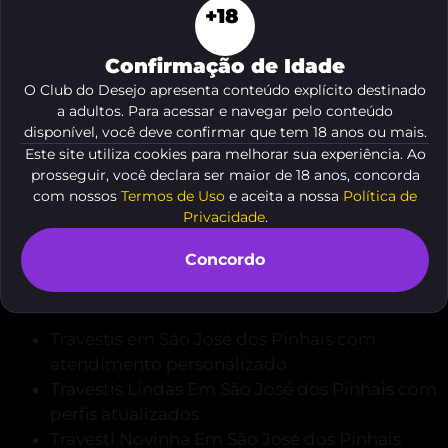
+18
características e tipo de atendimento. Isso garante
mais segurança na escolha e uma experiência
Confirmação de Idade
alinhada com o que você procura.
O Club do Desejo apresenta conteúdo explícito destinado
a adultos. Para acessar e navegar pelo conteúdo
Veja o resumo deste conteúdo
disponível, você deve confirmar que tem 18 anos ou mais.
Este site utiliza cookies para melhorar sua experiência. Ao
prosseguir, você declara ser maior de 18 anos, concorda
com nossos
Termos de Uso
e aceita a nossa
Política de
Travestis em São José dos
Privacidade
.
Pinhais para Todos os Estilos
Concordo
A diversidade é um dos grandes diferenciais. Você
encontra perfis com diferentes estilos e propostas.
Travestis em São José dos Pinhais com
atendimento personalizado
Travestis Lindas Em São José dos Pinhais com
perfis atualizados
Travesti Novinha Em São José dos Pinhais