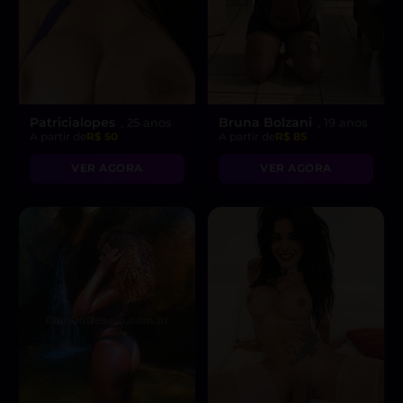
Patricialopes
Bruna Bolzani
, 25 anos
, 19 anos
A partir de
R$ 50
A partir de
R$ 85
VER AGORA
VER AGORA