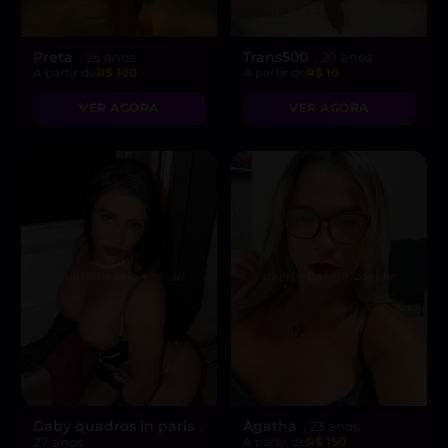
Preta
Trans500
, 25 anos
, 20 anos
A partir de
R$ 100
A partir de
R$ 10
VER AGORA
VER AGORA
Gaby quadros in paris
Àgatha
,
, 23 anos
27 anos
A partir de
R$ 150